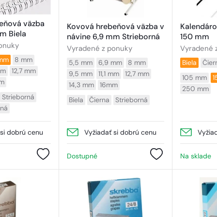
eňová väzba
Kovová hrebeňová väzba v
Kalendáro
m Biela
návine 6,9 mm Strieborná
150 mm
onuky
Vyradené z ponuky
Vyradené 
 mm
8 mm
5,5 mm
6,9 mm
8 mm
Biela
Čier
mm
12,7 mm
9,5 mm
11,1 mm
12,7 mm
105 mm
1
m
14,3 mm
16mm
250 mm
Strieborná
Biela
Čierna
Strieborná
ená
 si dobrú cenu
Vyžiadať si dobrú cenu
Vyžia
Dostupné
Na sklade