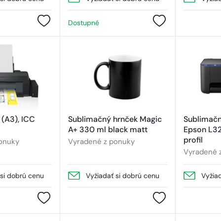
Dostupné
(A3), ICC
Sublimačný hrnček Magic
Sublimačn
A+ 330 ml black matt
Epson L32
profil
onuky
Vyradené z ponuky
Vyradené 
 si dobrú cenu
Vyžiadať si dobrú cenu
Vyžia