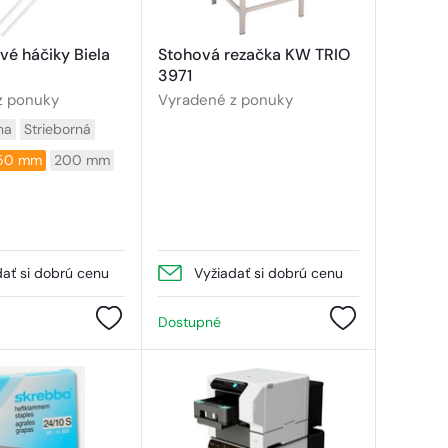
vé háčiky Biela
Stohová rezačka KW TRIO
3971
z ponuky
Vyradené z ponuky
na
Strieborná
50 mm
200 mm
dať si dobrú cenu
Vyžiadať si dobrú cenu
Dostupné