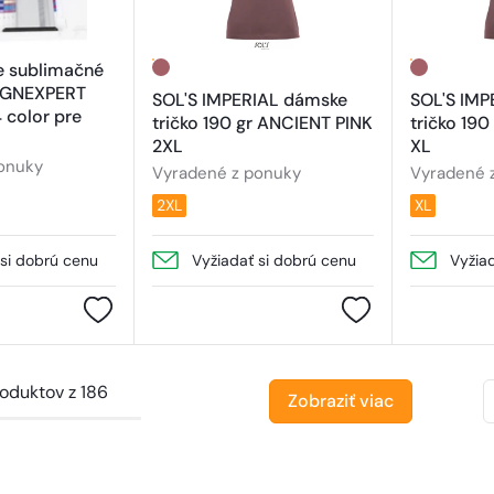
re sublimačné
IGNEXPERT
SOL'S IMPERIAL dámske
SOL'S IMP
 color pre
tričko 190 gr ANCIENT PINK
tričko 19
2XL
XL
onuky
Vyradené z ponuky
Vyradené 
2XL
XL
 si dobrú cenu
Vyžiadať si dobrú cenu
Vyžia
roduktov z 186
Zobraziť viac