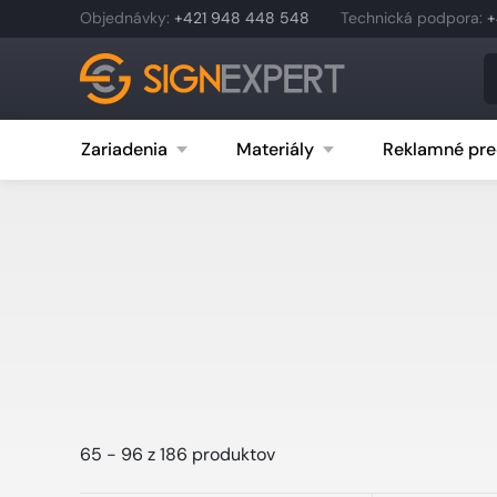
Objednávky
:
+421 948 448 548
Technická podpora
:
+
Zariadenia
Materiály
Reklamné pre
65 - 96 z 186 produktov