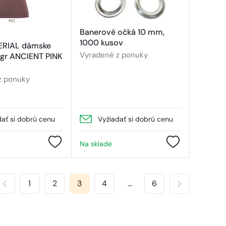
Banerové očká 10 mm,
1000 kusov
ERIAL dámske
Vyradené z ponuky
0 gr ANCIENT PINK
z ponuky
dať si dobrú cenu
Vyžiadať si dobrú cenu
Na sklade
1
2
3
4
...
6