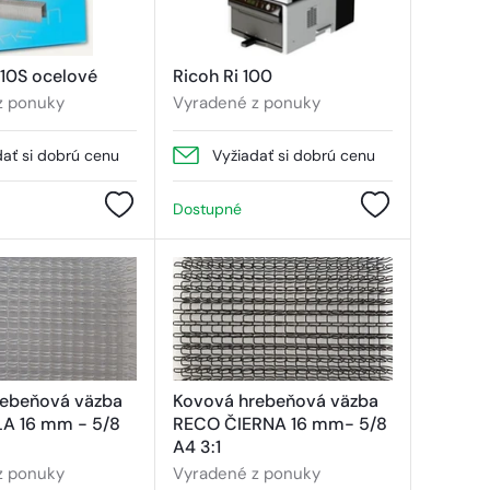
10S ocelové
Ricoh Ri 100
z ponuky
Vyradené z ponuky
dať si dobrú cenu
Vyžiadať si dobrú cenu
Dostupné
rebeňová väzba
Kovová hrebeňová väzba
LA 16 mm - 5/8
RECO ČIERNA 16 mm- 5/8
A4 3:1
z ponuky
Vyradené z ponuky