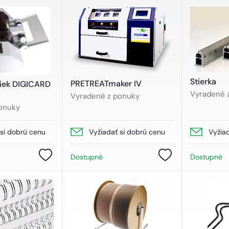
Stierka
PRETREATmaker IV
tiek DIGICARD
Vyradené 
Vyradené z ponuky
onuky
 si dobrú cenu
Vyžiadať si dobrú cenu
Vyžia
u
Dostupné
Dostupné