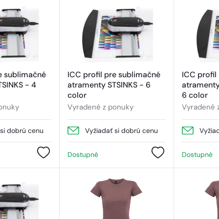
re sublimačné
ICC profil pre sublimačné
ICC profil
TSINKS - 4
atramenty STSINKS - 6
atrament
color
6 color
onuky
Vyradené z ponuky
Vyradené 
 si dobrú cenu
Vyžiadať si dobrú cenu
Vyžia
Dostupné
Dostupné