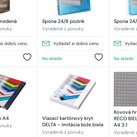
 medená
Spona 24/8 pozink
Spona 24/
onuky
Vyradené z ponuky
Vyradené 
 si dobrú cenu
Vyžiadať si dobrú cenu
Vyžia
Na sklade
Na sklade
Kovová h
e A4
Viazací kartónový kryt
RECO BIE
DELTA - imitácia kože biela
A4 3:1
onuky
Vyradené z ponuky
Vyradené 