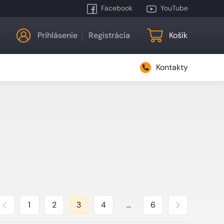
Facebook
YouTube
Prihlásenie
Registrácia
Košík
Kontakty
1
2
3
4
...
6