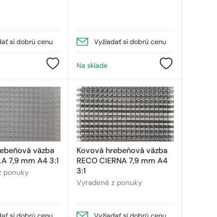
dať si dobrú cenu
Vyžiadať si dobrú cenu
Na sklade
rebeňová väzba
Kovová hrebeňová väzba
A 7,9 mm A4 3:1
RECO CIERNA 7,9 mm A4
3:1
z ponuky
Vyradené z ponuky
dať si dobrú cenu
Vyžiadať si dobrú cenu