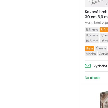
Kovová hreb
30 cm 6,9 m
Vyradené z p
5,5 mm
6,9
9,5 mm
11,1 
14,3 mm
16m
Biela
Čierna
Modrá
Červ
Vyžiadať
Na sklade