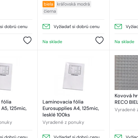
biela
kráľovská modrá
čierna
 si dobrú cenu
Vyžiadať si dobrú cenu
Vyžia
Na sklade
Na sklade
Kovová h
fólia
Laminovacia fólia
RECO BIEL
 A5, 125mic,
Eurosupplies A4, 125mic,
Vyradené 
lesklé 100ks
onuky
Vyradené z ponuky
 si dobrú cenu
Vyžiadať si dobrú cenu
Vyžia