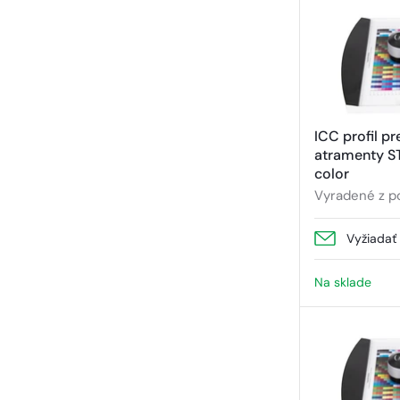
ICC profil p
atramenty S
color
Vyradené z p
Vyžiadať
Na sklade