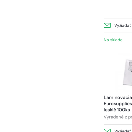
Vyžiadať
Na sklade
Laminovacia 
Eurosupplies
lesklé 100ks
Vyradené z p
Vyžiadať