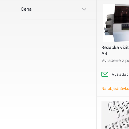
Cena
Aplikovať filter
Rezačka vizi
A4
Vyradené z p
Vyžiadať
Na objednávk