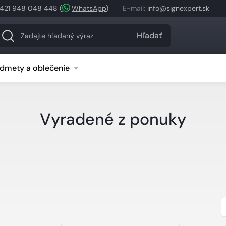
421 948 048 448
(
WhatsApp
)
E-mail
:
info@signexpert.sk
Hľadať
dmety a oblečenie
Vyradené z ponuky