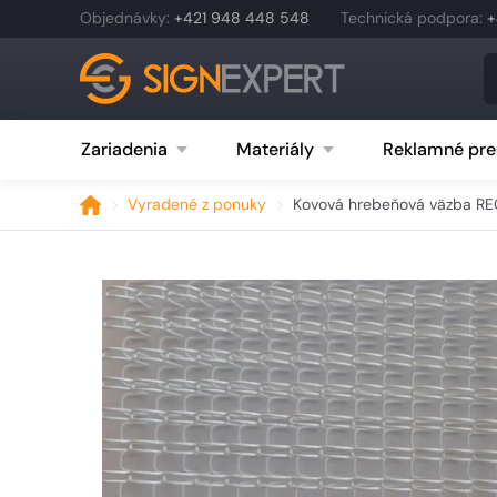
Objednávky
:
+421 948 448 548
Technická podpora
:
+
Zariadenia
Materiály
Reklamné pre
Vyradené z ponuky
Kovová hrebeňová väzba REC