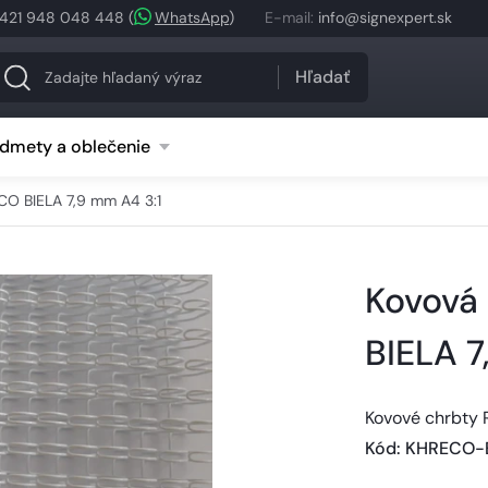
421 948 048 448
(
WhatsApp
)
E-mail
:
info@signexpert.sk
Hľadať
dmety a oblečenie
O BIELA 7,9 mm A4 3:1
Kovová
BIELA 7
Kovové chrbty 
Kód
: 
KHRECO-