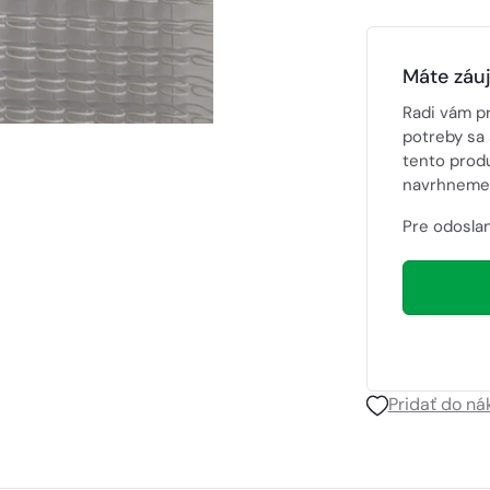
Máte záu
Radi vám p
potreby sa 
tento prod
navrhneme 
Pre odoslan
Pridať do n