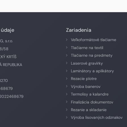
 údaje
Zariadenia
Veľkoformátové tlačiarne
 s.r.o.
Tlačiarne na textil
58/58
Tlačiarne na predmety
ĽKÝ KRTÍŠ
Laserové gravírky
 REPUBLIKA
Laminátory a aplikátory
Rezacie plotre
3270
Výroba banerov
468679
Termolisy a kalandre
K2022468679
Finalizácia dokumentov
Rezanie a skladanie
Výroba lisovaných odznakov