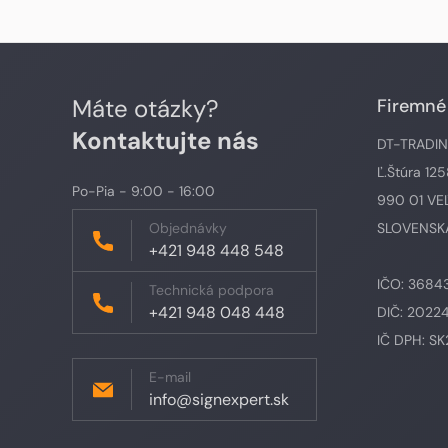
Máte otázky?
Firemné
Kontaktujte nás
DT-TRADING,
Ľ.Štúra 12
Po-Pia - 9:00 - 16:00
990 01 VE
Objednávky
SLOVENSKÁ
+421 948 448 548
IČO: 3684
Technická podpora
+421 948 048 448
DIČ: 2022
IČ DPH: S
E-mail
info@signexpert.sk