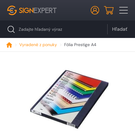
Hľadať
Vyradené z ponuky
Fólia Prestige A4