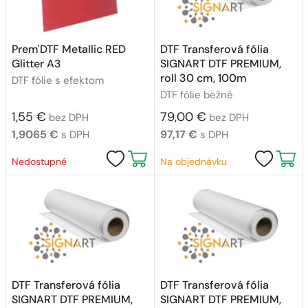
Prem'DTF Metallic RED
DTF Transferová fólia
Glitter A3
SIGNART DTF PREMIUM,
roll 30 cm, 100m
DTF fólie s efektom
DTF fólie bežné
1,55 €
79,00 €
bez DPH
bez DPH
1,9065 €
97,17 €
s DPH
s DPH
Nedostupné
Na objednávku
DTF Transferová fólia
DTF Transferová fólia
SIGNART DTF PREMIUM,
SIGNART DTF PREMIUM,