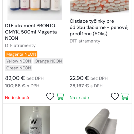
Čistiace tyčinky pre
DTF atrament PRONTO,
údržbu tlačiarne - penové,
CMYK, 500ml Magenta
predĺžené (50ks)
NEON
DTF atramenty
DTF atramenty
Magenta NEON
Yellow NEON
Orange NEON
Green NEON
82,00 €
22,90 €
bez DPH
bez DPH
100,86 €
28,167 €
s DPH
s DPH
Nedostupné
Na sklade