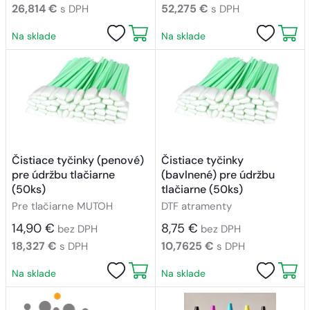
26,814 €
52,275 €
s DPH
s DPH
Na sklade
Na sklade
Čistiace tyčinky (penové)
Čistiace tyčinky
pre údržbu tlačiarne
(bavlnené) pre údržbu
(50ks)
tlačiarne (50ks)
Pre tlačiarne MUTOH
DTF atramenty
14,90 €
8,75 €
bez DPH
bez DPH
18,327 €
10,7625 €
s DPH
s DPH
Na sklade
Na sklade