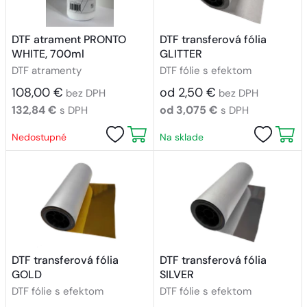
DTF atrament PRONTO
DTF transferová fólia
WHITE, 700ml
GLITTER
DTF atramenty
DTF fólie s efektom
108,00 €
od 2,50 €
bez DPH
bez DPH
132,84 €
od 3,075 €
s DPH
s DPH
Nedostupné
Na sklade
DTF transferová fólia
DTF transferová fólia
GOLD
SILVER
DTF fólie s efektom
DTF fólie s efektom