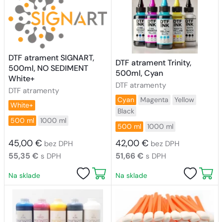
DTF atrament SIGNART,
DTF atrament Trinity,
500ml, NO SEDIMENT
500ml, Cyan
White+
DTF atramenty
DTF atramenty
Cyan
Magenta
Yellow
White+
Black
500 ml
1000 ml
500 ml
1000 ml
45,00 €
42,00 €
bez DPH
bez DPH
55,35 €
51,66 €
s DPH
s DPH
Na sklade
Na sklade