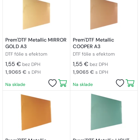
Prem'DTF Metallic MIRROR
Prem'DTF Metallic
GOLD A3
COOPER A3
DTF fólie s efektom
DTF fólie s efektom
1,55 €
1,55 €
bez DPH
bez DPH
1,9065 €
1,9065 €
s DPH
s DPH
Na sklade
Na sklade