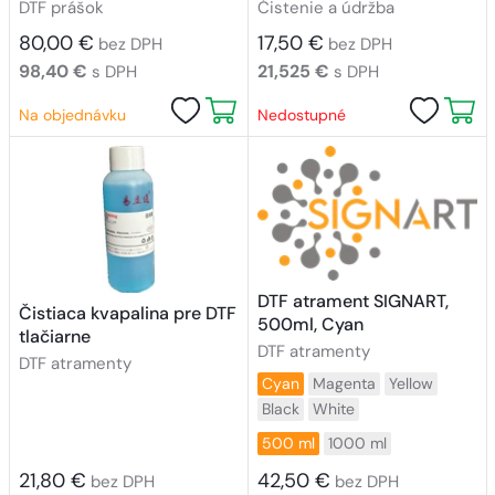
DTF prášok
Čistenie a údržba
80,00 €
17,50 €
bez DPH
bez DPH
98,40 €
21,525 €
s DPH
s DPH
Na objednávku
Nedostupné
DTF atrament SIGNART,
Čistiaca kvapalina pre DTF
500ml, Cyan
tlačiarne
DTF atramenty
DTF atramenty
Cyan
Magenta
Yellow
Black
White
500 ml
1000 ml
21,80 €
42,50 €
bez DPH
bez DPH