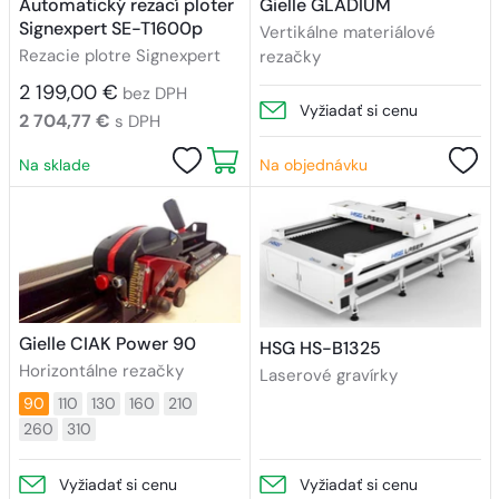
Automatický rezací ploter
Gielle GLADIUM
Signexpert SE-T1600p
Vertikálne materiálové
Rezacie plotre Signexpert
rezačky
2 199,00 €
bez DPH
Vyžiadať si cenu
2 704,77 €
s DPH
Na sklade
Na objednávku
Gielle CIAK Power 90
HSG HS-B1325
Horizontálne rezačky
Laserové gravírky
90
110
130
160
210
260
310
Vyžiadať si cenu
Vyžiadať si cenu