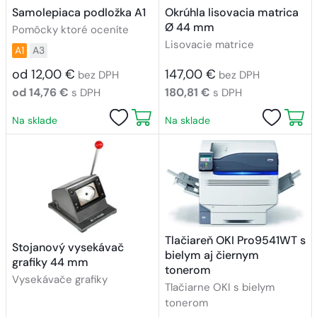
Samolepiaca podložka A1
Okrúhla lisovacia matrica
Ø 44 mm
Pomôcky ktoré oceníte
Lisovacie matrice
A1
A3
od 12,00 €
147,00 €
bez DPH
bez DPH
od 14,76 €
180,81 €
s DPH
s DPH
Na sklade
Na sklade
Tlačiareň OKI Pro9541WT s
Stojanový vysekávač
bielym aj čiernym
grafiky 44 mm
tonerom
Vysekávače grafiky
Tlačiarne OKI s bielym
tonerom