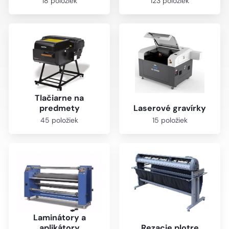
18 položiek
123 položiek
Tlačiarne na
predmety
Laserové gravírky
45 položiek
15 položiek
Laminátory a
aplikátory
Rezacie plotre