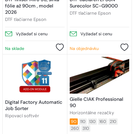
fólie až 90cm , model
Surecolor SC-G9000
2026
DTF tlačiarne Epson
DTF tlačiarne Epson
Vyžiadať si cenu
Vyžiadať si cenu
Na sklade
Na objednávku
Gielle CIAK Professional
Digital Factory Automatic
90
Job Sorter
Horizontálne rezačky
Ripovací softvér
90
110
130
160
210
260
310