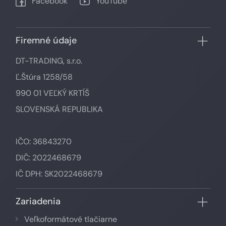
Facebook
YouTube
Firemné údaje
DT-TRADING, s.r.o.
Ľ.Štúra 1258/58
990 01 VEĽKÝ KRTÍŠ
SLOVENSKÁ REPUBLIKA
IČO: 36843270
DIČ: 2022468679
IČ DPH: SK2022468679
Zariadenia
Veľkoformátové tlačiarne