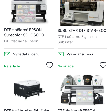
DTF tlačiareň EPSON
SUBLISTAR DTF STAR-300
Surecolor SC-G6000
DTF tlačiarne Signart a
DTF tlačiarne Epson
Sublistar
Vyžiadať si cenu
Vyžiadať si cenu
Na sklade
Na sklade
DTF finišér Miro 36, šírka
DTF tlačiareň EPSON