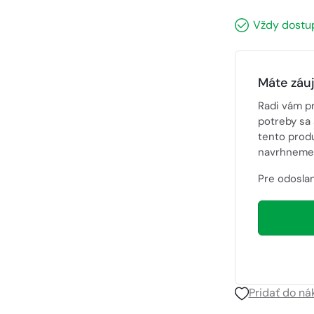
Vždy dostu
Máte záu
Radi vám p
potreby sa 
tento prod
navrhneme 
Pre odoslan
Pridať do n