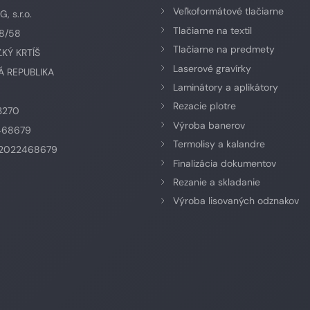
Veľkoformátové tlačiarne
 s.r.o.
Tlačiarne na textil
58/58
Tlačiarne na predmety
ĽKÝ KRTÍŠ
Laserové gravírky
 REPUBLIKA
Laminátory a aplikátory
Rezacie plotre
3270
Výroba banerov
468679
Termolisy a kalandre
K2022468679
Finalizácia dokumentov
Rezanie a skladanie
Výroba lisovaných odznakov