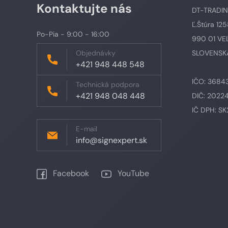
Kontaktujte nás
DT-TRADING,
Ľ.Štúra 12
Po-Pia - 9:00 - 16:00
990 01 VE
Objednávky
SLOVENSKÁ
+421 948 448 548
IČO: 3684
Technická podpora
+421 948 048 448
DIČ: 2022
IČ DPH: S
E-mail
info@signexpert.sk
Facebook
YouTube