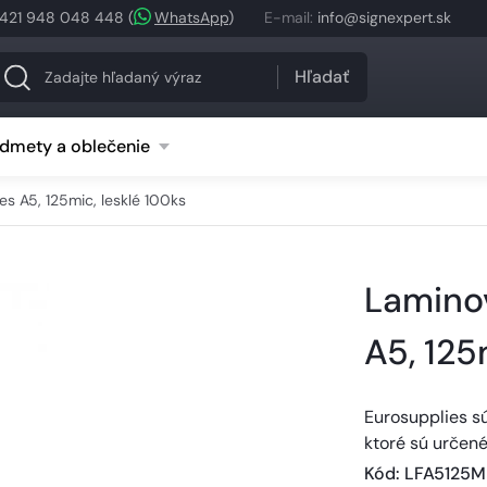
421 948 048 448
(
WhatsApp
)
E-mail
:
info@signexpert.sk
Hľadať
dmety a oblečenie
es A5, 125mic, lesklé 100ks
Laminov
A5, 125
Eurosupplies sú
ktoré sú určené
Kód
: 
LFA5125M