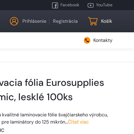
Facebook
YouTube
Prihlásenie
Registrácia
Košík
Kontakty
acia fólia Eurosupplies
mic, lesklé 100ks
 kvalitné laminovacie fólie švajčiarskeho výrobcu,
 pre laminátory do 125 mikrón…
Čítať viac
IC