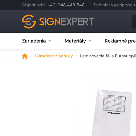
Objednávky
:
+421 948 448 548
Technická podpora
:
+
Zariadenia
Materiály
Reklamné pre
Vyradené z ponuky
Laminovacia fólia Eurosuppli