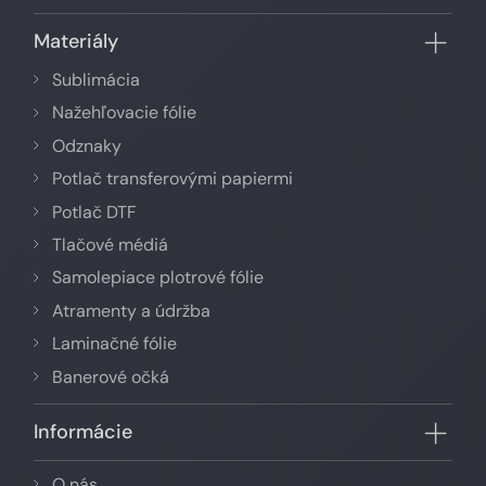
Materiály
Sublimácia
Nažehľovacie fólie
Odznaky
Potlač transferovými papiermi
Potlač DTF
Tlačové médiá
Samolepiace plotrové fólie
Atramenty a údržba
Laminačné fólie
Banerové očká
Informácie
O nás