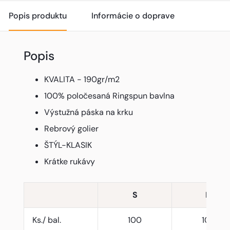
Popis produktu
Informácie o doprave
Popis
KVALITA - 190gr/m2
100% poločesaná Ringspun bavlna
Výstužná páska na krku
Rebrový golier
ŠTÝL-KLASIK
Krátke rukávy
S
M
Ks./ bal.
100
100