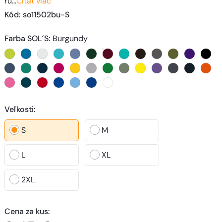
ru…
Čítať viac
Kód
: 
so11502bu-S
Farba SOL´S
:
Burgundy
Veľkosti
:
S
M
L
XL
2XL
Cena za kus
: