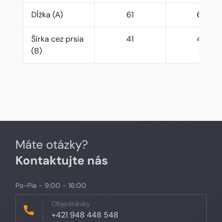
Dĺžka (A)
61
63
Šírka cez prsia
41
44
(B)
Máte otázky?
Kontaktujte nás
Po-Pia - 9:00 - 16:00
Objednávky
+421 948 448 548