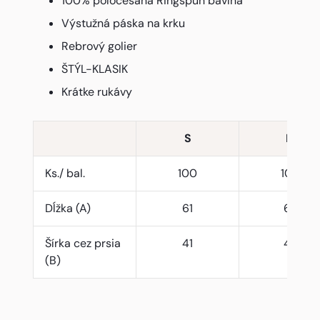
100% poločesaná Ringspun bavlna
Výstužná páska na krku
Rebrový golier
ŠTÝL-KLASIK
Krátke rukávy
S
M
Ks./ bal.
100
100
Dĺžka (A)
61
63
Šírka cez prsia
41
44
(B)