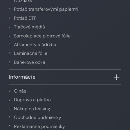
Odznaky
Potlač transferovými papiermi
Potlač DTF
Tlačové médiá
Samolepiace plotrové fólie
Atramenty a údržba
Laminačné fólie
Banerové očká
Informácie
O nás
Doprava a platba
Nákup na leasing
Obchodné podmienky
Reklamačné podmienky