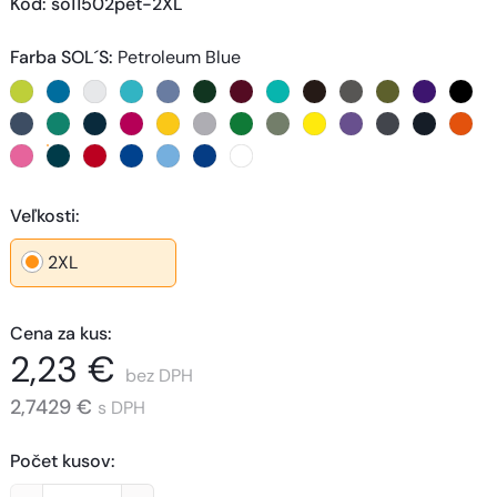
Kód
: 
so11502pet-2XL
Farba SOL´S
:
Petroleum Blue
Veľkosti
:
2XL
Cena za kus
:
2,23 €
bez DPH
2,7429 €
s DPH
Počet kusov
: