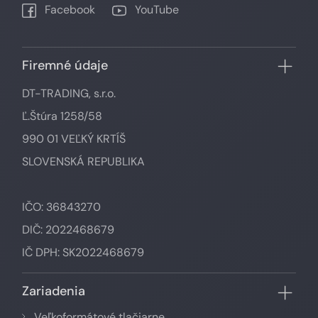
Facebook
YouTube
Firemné údaje
DT-TRADING, s.r.o.
Ľ.Štúra 1258/58
990 01 VEĽKÝ KRTÍŠ
SLOVENSKÁ REPUBLIKA
IČO: 36843270
DIČ: 2022468679
IČ DPH: SK2022468679
Zariadenia
Veľkoformátové tlačiarne