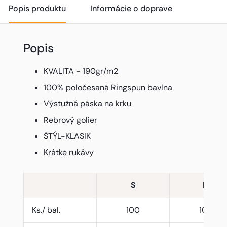
Popis produktu
Informácie o doprave
Popis
KVALITA - 190gr/m2
100% poločesaná Ringspun bavlna
Výstužná páska na krku
Rebrový golier
ŠTÝL-KLASIK
Krátke rukávy
S
M
Ks./ bal.
100
100