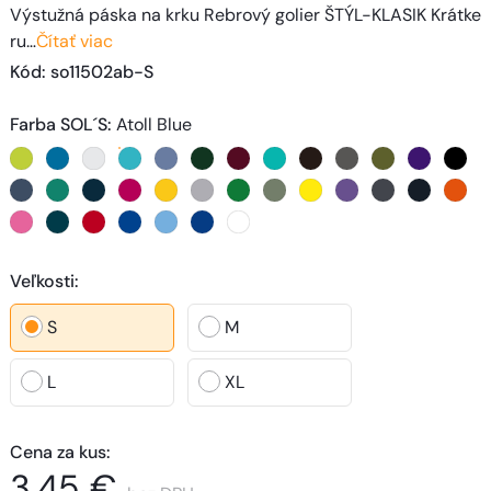
Výstužná páska na krku Rebrový golier ŠTÝL-KLASIK Krátke
ru…
Čítať viac
Kód
: 
so11502ab-S
Farba SOL´S
:
Atoll Blue
Veľkosti
:
S
M
L
XL
Cena za kus
:
3,45 €