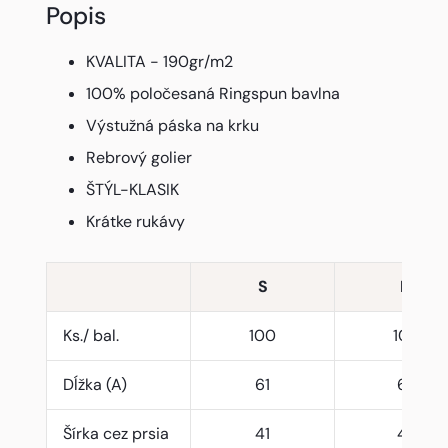
Popis
KVALITA - 190gr/m2
100% poločesaná Ringspun bavlna
Výstužná páska na krku
Rebrový golier
ŠTÝL-KLASIK
Krátke rukávy
S
M
Ks./ bal.
100
100
Dĺžka (A)
61
63
Šírka cez prsia
41
44