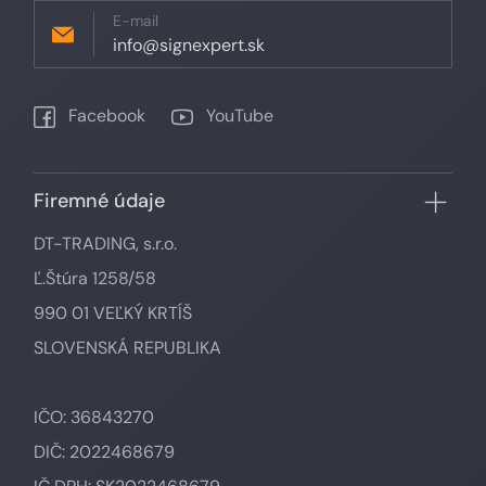
E-mail
info@signexpert.sk
Facebook
YouTube
Firemné údaje
DT-TRADING, s.r.o.
Ľ.Štúra 1258/58
990 01 VEĽKÝ KRTÍŠ
SLOVENSKÁ REPUBLIKA
IČO: 36843270
DIČ: 2022468679