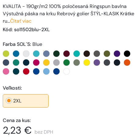
KVALITA - 190gr/m2 100% poločesaná Ringspun bavlna
Výstužná páska na krku Rebrový golier ŠTÝL-KLASIK Krátke
ru…
Čítať viac
Kód
: 
so11502blu-2XL
Farba SOL´S
:
Blue
Veľkosti
:
2XL
Cena za kus
:
2,23 €
bez DPH