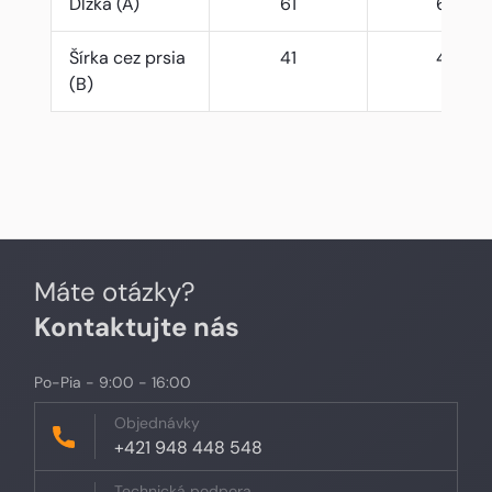
Dĺžka (A)
61
63
Šírka cez prsia
41
44
(B)
Máte otázky?
Kontaktujte nás
Po-Pia - 9:00 - 16:00
Objednávky
+421 948 448 548
Technická podpora