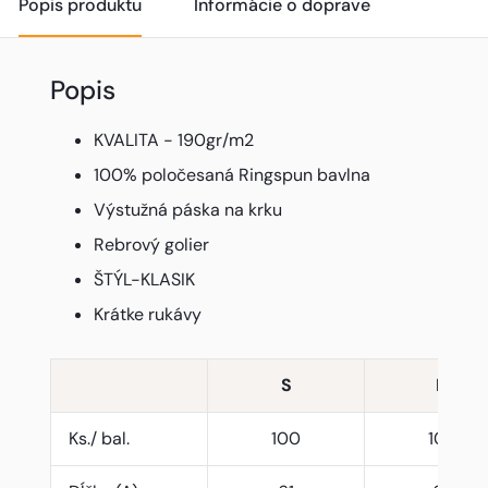
Popis produktu
Informácie o doprave
Popis
KVALITA - 190gr/m2
100% poločesaná Ringspun bavlna
Výstužná páska na krku
Rebrový golier
ŠTÝL-KLASIK
Krátke rukávy
S
M
Ks./ bal.
100
100