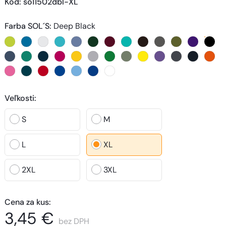
Kód
: 
so11502dbl-XL
Farba SOL´S
:
Deep Black
Veľkosti
:
S
M
L
XL
2XL
3XL
Cena za kus
:
3,45 €
bez DPH