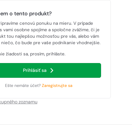
jem o tento produkt?
ripravíme cenovú ponuku na mieru. V prípade
s vami osobne spojíme a spoločne zvážime, či je
ukt tou najlepšou možnosťou pre vás, alebo vám
niečo, čo bude pre vaše podnikanie vhodnejšie.
ie žiadosti sa, prosím, prihláste.
Prihlásiť sa
Ešte nemáte účet?
Zaregistrujte sa
ákupného zoznamu