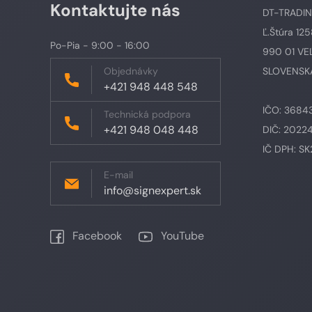
Kontaktujte nás
DT-TRADING,
Ľ.Štúra 12
Po-Pia - 9:00 - 16:00
990 01 VE
Objednávky
SLOVENSKÁ
+421 948 448 548
IČO: 3684
Technická podpora
+421 948 048 448
DIČ: 2022
IČ DPH: S
E-mail
info@signexpert.sk
Facebook
YouTube