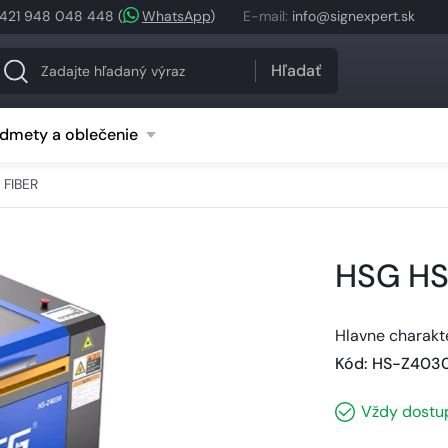
421 948 048 448
(
WhatsApp
)
E-mail
:
info@signexpert.sk
Hľadať
dmety a oblečenie
FIBER
HSG HS
Hlavne charakt
Kód
: 
HS-Z4030
Vždy dostu