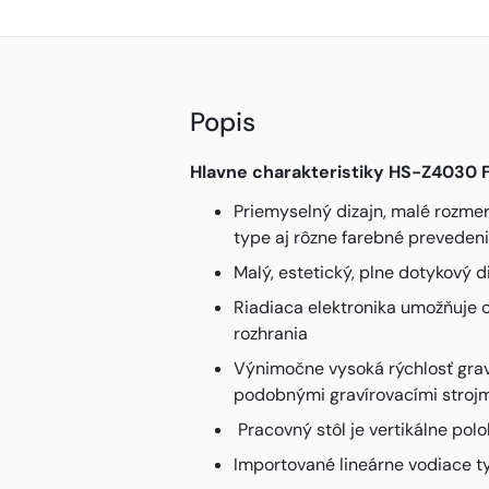
Popis
Hlavne charakteristiky HS-Z4030 
Priemyselný dizajn, malé rozme
type aj rôzne farebné preveden
Malý, estetický, plne dotykový d
Riadiaca elektronika umožňuje 
rozhrania
Výnimočne vysoká rýchlosť graví
podobnými gravírovacími strojm
Pracovný stôl je vertikálne pol
Importované lineárne vodiace ty