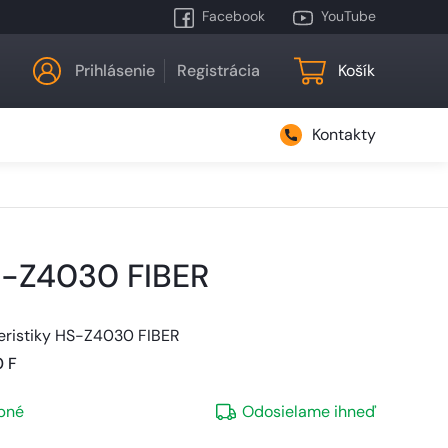
Facebook
YouTube
Prihlásenie
Registrácia
Košík
Kontakty
-Z4030 FIBER
eristiky HS-Z4030 FIBER
 F
pné
Odosielame ihneď