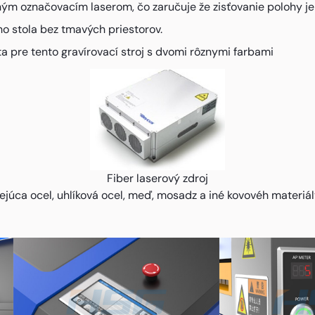
ým označovacím laserom, čo zaručuje že zisťovanie polohy je s
o stola bez tmavých priestorov.
ta pre tento gravírovací stroj s dvomi rôznymi farbami
Fiber laserový zdroj
júca ocel, uhlíková ocel, meď, mosadz a iné kovovéh materiál