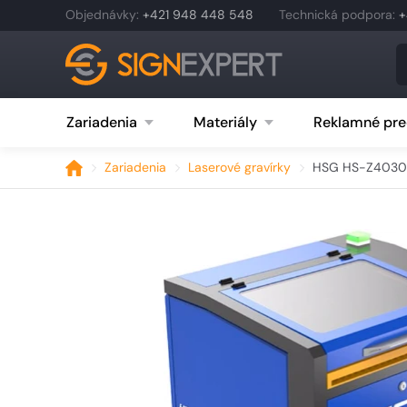
Objednávky
:
+421 948 448 548
Technická podpora
:
+
Zariadenia
Materiály
Reklamné pre
Zariadenia
Laserové gravírky
HSG HS-Z4030 