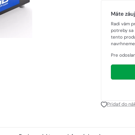
Máte záu
Radi vám p
potreby sa 
tento prod
navrhneme 
Pre odoslan
Pridať do n