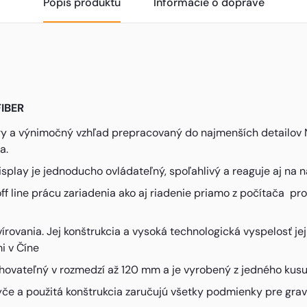
Popis produktu
Informácie o doprave
FIBER
ry a výnimočný vzhľad prepracovaný do najmenších detailov
ia.
isplay je jednoducho ovládateľný, spoľahlivý a reaguje aj na n
off line prácu zariadenia ako aj riadenie priamo z počítača 
rovania. Jej konštrukcia a vysoká technologická vyspelosť je
i v Číne
ohovateľný v rozmedzí až 120 mm a je vyrobený z jedného kusu 
če a použitá konštrukcia zaručujú všetky podmienky pre grav