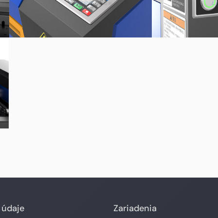
 údaje
Zariadenia