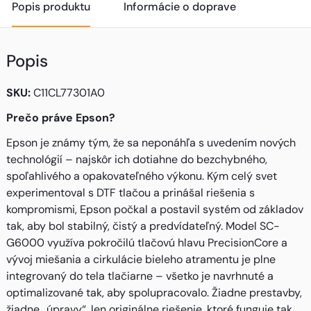
Popis produktu
Informácie o doprave
Popis
SKU:
C11CL77301A0
Prečo práve Epson?
Epson je známy tým, že sa neponáhľa s uvedením nových
technológií – najskôr ich dotiahne do bezchybného,
spoľahlivého a opakovateľného výkonu. Kým celý svet
experimentoval s DTF tlačou a prinášal riešenia s
kompromismi, Epson počkal a postavil systém od základov
tak, aby bol stabilný, čistý a predvídateľný. Model SC-
G6000 využíva pokročilú tlačovú hlavu PrecisionCore a
vývoj miešania a cirkulácie bieleho atramentu je plne
integrovaný do tela tlačiarne – všetko je navrhnuté a
optimalizované tak, aby spolupracovalo. Žiadne prestavby,
žiadne „úpravy“, len originálne riešenie, ktoré funguje tak,