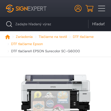
Hľadať
Zariadenia
Tlačiarne na textil
DTF tlačiarne
DTF tlačiarne Epson
DTF tlačiareň EPSON Surecolor SC-G6000