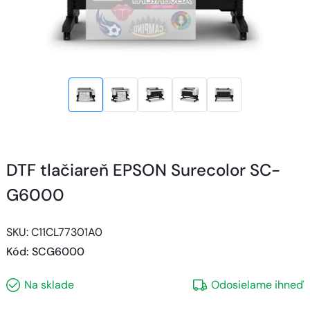
DTF tlačiareň EPSON Surecolor SC-
G6000
SKU: C11CL77301A0
Kód
: 
SCG6000
Na sklade
Odosielame ihneď