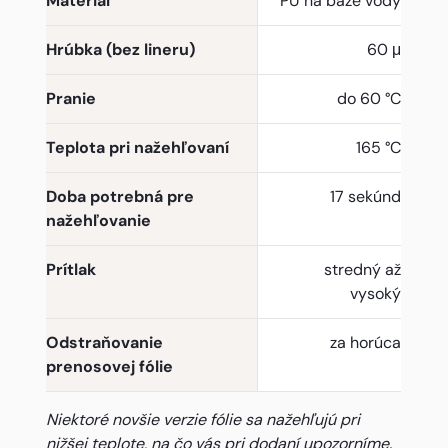
Materiál
PU na báze vody
Hrúbka (bez lineru)
60 μ
Pranie
do 60 °C
Teplota pri nažehľovaní
165 °C
Doba potrebná pre
17 sekúnd
nažehľovanie
Prítlak
stredný až
vysoký
Odstraňovanie
za horúca
prenosovej fólie
Niektoré novšie verzie fólie sa nažehľujú pri
nižšej teplote, na čo vás pri dodaní upozorníme.