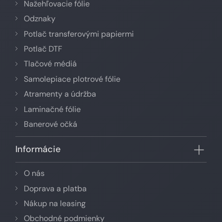
Nažehľovacie fólie
Odznaky
Potlač transferovými papiermi
Potlač DTF
Tlačové médiá
Samolepiace plotrové fólie
Atramenty a údržba
Laminačné fólie
Banerové očká
Informácie
O nás
Doprava a platba
Nákup na leasing
Obchodné podmienky