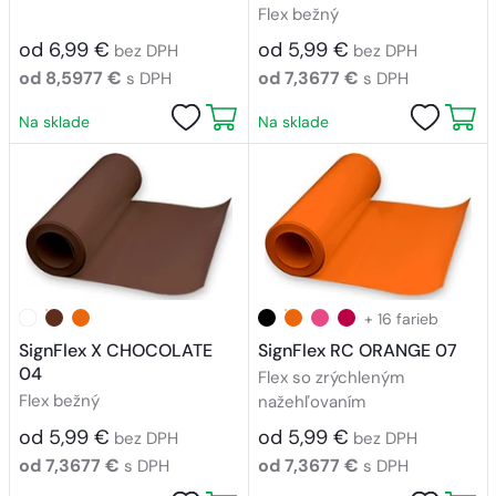
Flex bežný
od 6,99 €
od 5,99 €
bez DPH
bez DPH
od 8,5977 €
od 7,3677 €
s DPH
s DPH
Na sklade
Na sklade
+ 16 farieb
SignFlex X CHOCOLATE
SignFlex RC ORANGE 07
04
Flex so zrýchleným
Flex bežný
nažehľovaním
od 5,99 €
od 5,99 €
bez DPH
bez DPH
od 7,3677 €
od 7,3677 €
s DPH
s DPH