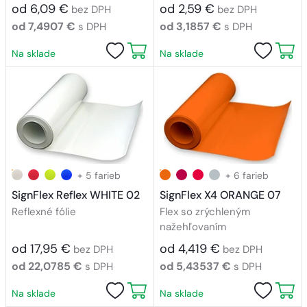
od 6,09 €
od 2,59 €
bez DPH
bez DPH
od 7,4907 €
od 3,1857 €
s DPH
s DPH
Na sklade
Na sklade
+ 5 farieb
+ 6 farieb
SignFlex Reflex WHITE 02
SignFlex X4 ORANGE 07
Reflexné fólie
Flex so zrýchleným
nažehľovaním
od 17,95 €
od 4,419 €
bez DPH
bez DPH
od 22,0785 €
od 5,43537 €
s DPH
s DPH
Na sklade
Na sklade