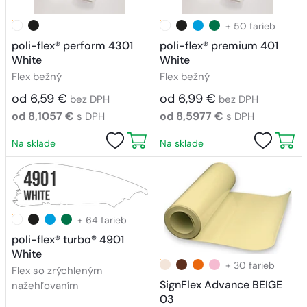
+ 50 farieb
poli-flex® perform 4301
poli-flex® premium 401
White
White
Flex bežný
Flex bežný
od 6,59 €
od 6,99 €
bez DPH
bez DPH
od 8,1057 €
od 8,5977 €
s DPH
s DPH
Na sklade
Na sklade
+ 64 farieb
poli-flex® turbo® 4901
White
+ 30 farieb
Flex so zrýchleným
SignFlex Advance BEIGE
nažehľovaním
03