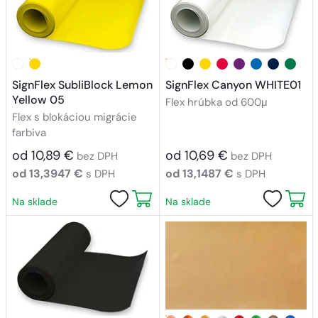
SignFlex SubliBlock Lemon
SignFlex Canyon WHITE01
Yellow 05
Flex hrúbka od 600μ
Flex s blokáciou migrácie
farbiva
od 10,89 €
od 10,69 €
bez DPH
bez DPH
od 13,3947 €
od 13,1487 €
s DPH
s DPH
Na sklade
Na sklade