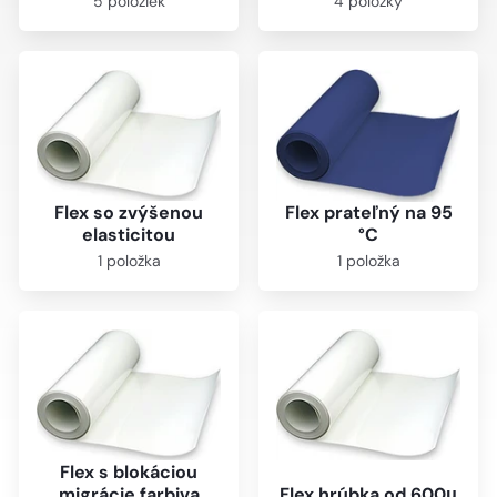
5 položiek
4 položky
Flex so zvýšenou
Flex prateľný na 95
elasticitou
°C
1 položka
1 položka
Flex s blokáciou
migrácie farbiva
Flex hrúbka od 600μ