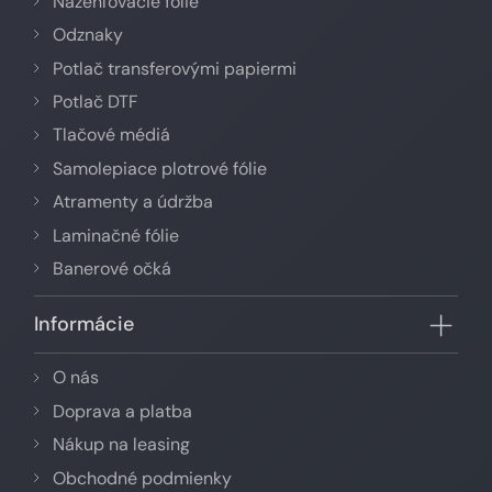
Nažehľovacie fólie
Odznaky
Potlač transferovými papiermi
Potlač DTF
Tlačové médiá
Samolepiace plotrové fólie
Atramenty a údržba
Laminačné fólie
Banerové očká
Informácie
O nás
Doprava a platba
Nákup na leasing
Obchodné podmienky