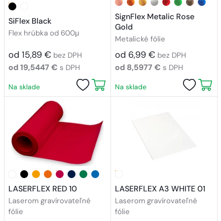
SignFlex Metalic Rose
SiFlex Black
Gold
Flex hrúbka od 600μ
Metalické fólie
od 15,89 €
od 6,99 €
bez DPH
bez DPH
od 19,5447 €
od 8,5977 €
s DPH
s DPH
Na sklade
Na sklade
LASERFLEX RED 10
LASERFLEX A3 WHITE 01
Laserom gravírovateľné
Laserom gravírovateľné
fólie
fólie