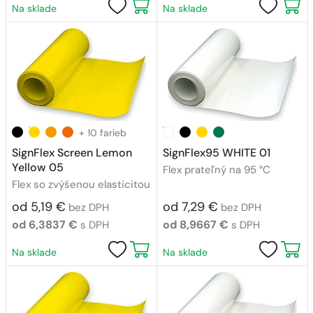
Na sklade
Na sklade
+ 10 farieb
SignFlex Screen Lemon
SignFlex95 WHITE 01
Yellow 05
Flex prateľný na 95 °C
Flex so zvýšenou elasticitou
od 5,19 €
od 7,29 €
bez DPH
bez DPH
od 6,3837 €
od 8,9667 €
s DPH
s DPH
Na sklade
Na sklade