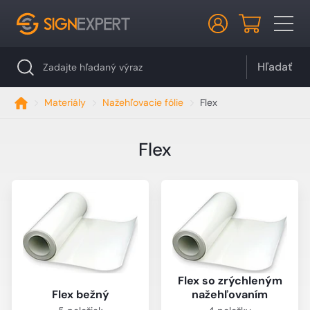
Hľadať
Materiály
Nažehľovacie fólie
Flex
Flex
Flex so zrýchleným
Flex bežný
nažehľovaním