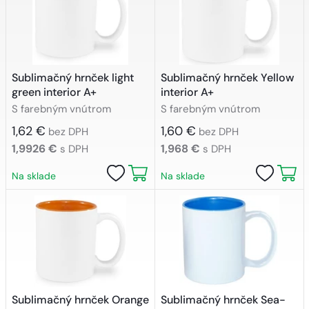
Sublimačný hrnček light
Sublimačný hrnček Yellow
green interior A+
interior A+
S farebným vnútrom
S farebným vnútrom
1,62 €
1,60 €
bez DPH
bez DPH
1,9926 €
1,968 €
s DPH
s DPH
Na sklade
Na sklade
Sublimačný hrnček Orange
Sublimačný hrnček Sea-