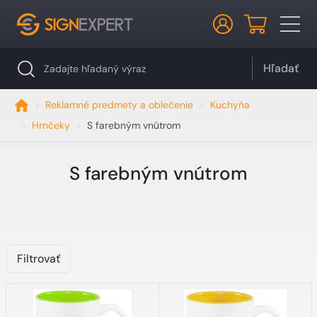
Hľadať
Reklamné predmety a oblečenie
Kuchyňa
Hrnčeky
S farebným vnútrom
S farebným vnútrom
Filtrovať