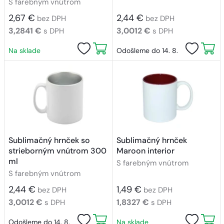
S farebným vnútrom
2,67 €
2,44 €
bez DPH
bez DPH
3,2841 €
3,0012 €
s DPH
s DPH
Na sklade
Odošleme do 14. 8.
Sublimačný hrnček so
Sublimačný hrnček
strieborným vnútrom 300
Maroon interior
ml
S farebným vnútrom
S farebným vnútrom
2,44 €
1,49 €
bez DPH
bez DPH
3,0012 €
1,8327 €
s DPH
s DPH
Odošleme do 14. 8.
Na sklade