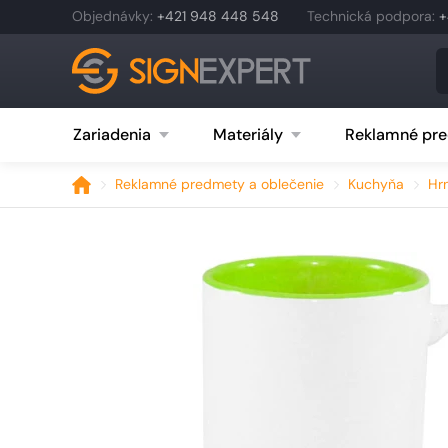
Objednávky
:
+421 948 448 548
Technická podpora
:
+
Zariadenia
Materiály
Reklamné pre
Reklamné predmety a oblečenie
Kuchyňa
Hr