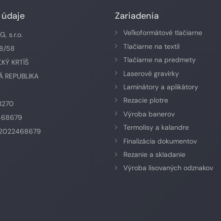
 údaje
Zariadenia
Veľkoformátové tlačiarne
 s.r.o.
Tlačiarne na textil
58/58
Tlačiarne na predmety
ĽKÝ KRTÍŠ
Laserové gravírky
 REPUBLIKA
Laminátory a aplikátory
Rezacie plotre
3270
Výroba banerov
468679
Termolisy a kalandre
K2022468679
Finalizácia dokumentov
Rezanie a skladanie
Výroba lisovaných odznakov