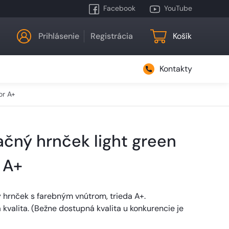
Facebook
YouTube
Prihlásenie
Registrácia
Košík
Kontakty
or A+
čný hrnček light green
r A+
 hrnček s farebným vnútrom, trieda A+.
valita. (Bežne dostupná kvalita u konkurencie je