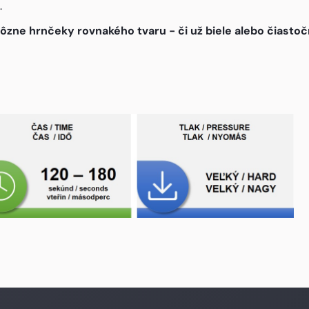
.
e hrnčeky rovnakého tvaru - či už biele alebo čiastočn