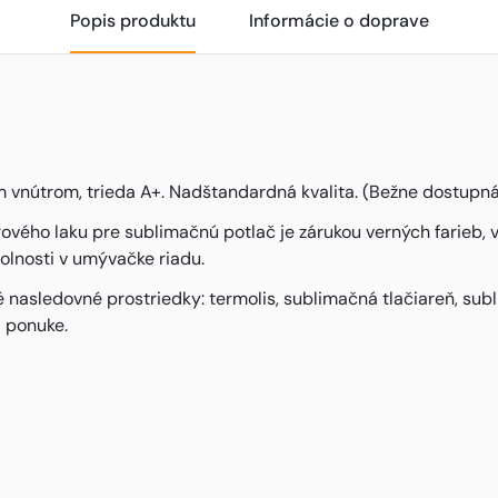
Popis produktu
Informácie o doprave
útrom, trieda A+. Nadštandardná kvalita. (Bežne dostupná kv
ého laku pre sublimačnú potlač je zárukou verných farieb, v
olnosti v umývačke riadu.
asledovné prostriedky: termolis, sublimačná tlačiareň, subl
j ponuke.