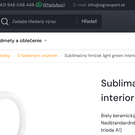
421 948 048 448
(
WhatsApp
)
E-mail
:
info@signexpert.sk
Hľadať
dmety a oblečenie
nčeky
S farebným vnútrom
Sublimačný hrnček light green interi
Sublima
interio
Biely keramický
Nadštandardná k
trieda A!)