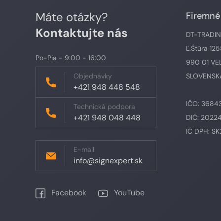
Máte otázky?
Firemné
Kontaktujte nás
DT-TRADING,
Ľ.Štúra 12
Po-Pia - 9:00 - 16:00
990 01 VE
Objednávky
SLOVENSKÁ
+421 948 448 548
IČO: 3684
Technická podpora
+421 948 048 448
DIČ: 2022
IČ DPH: S
E-mail
info@signexpert.sk
Facebook
YouTube