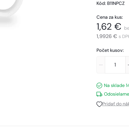
Kód
: 
B11NPCZ
Cena za kus
:
1,62 €
be
1,9926 €
s DP
Počet kusov
:
Na sklade
1
Odosielame
Pridať do n