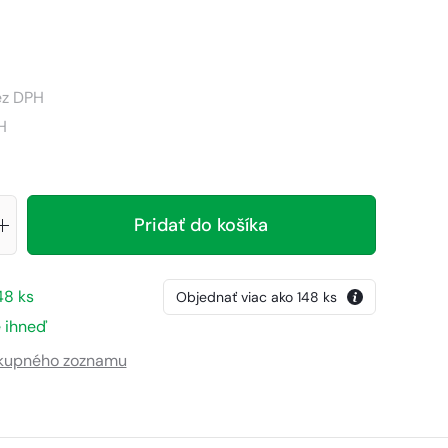
z DPH
H
Pridať do košíka
48
ks
Objednať viac ako
148
ks
 ihneď
ákupného zoznamu