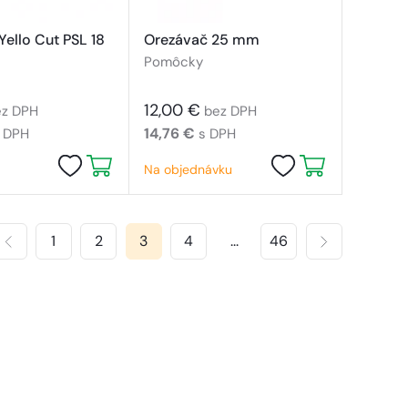
Yello Cut PSL 18
Orezávač 25 mm
Pomôcky
12,00 €
ez DPH
bez DPH
14,76 €
 DPH
s DPH
Na objednávku
1
2
3
4
...
46