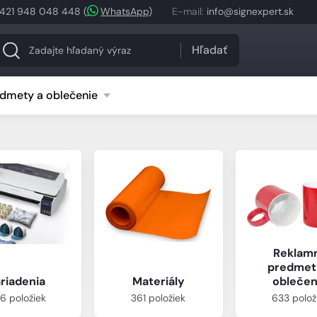
421 948 048 448
(
WhatsApp
)
E-mail
:
info@signexpert.sk
Hľadať
dmety a oblečenie
Reklam
predmet
riadenia
Materiály
oblečen
6 položiek
361 položiek
633 polož