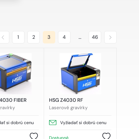
1
2
3
4
...
46
4030 FIBER
HSG Z4030 RF
ravírky
Laserové gravírky
dať si dobrú cenu
Vyžiadať si dobrú cenu
Dostupné