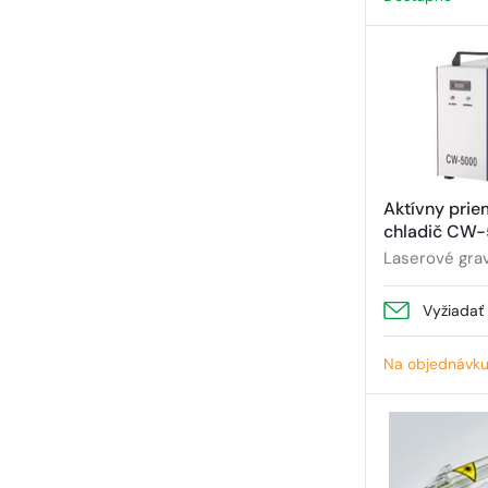
Aktívny prie
chladič CW
Laserové grav
Vyžiadať
Na objednávk