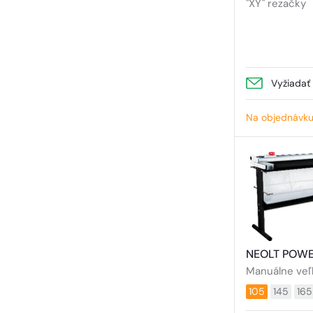
"XY" rezačky
Vyžiadať
Na objednávk
NEOLT POWE
Manuálne veľ
105
145
165