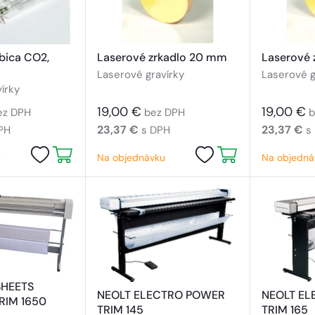
bica CO2,
Laserové zrkadlo 20 mm
Laserové 
Laserové gravírky
Laserové g
írky
19,00 €
19,00 €
ez DPH
bez DPH
b
23,37 €
23,37 €
PH
s DPH
s
u
Na objednávku
Na objedná
SHEETS
NEOLT ELECTRO POWER
NEOLT EL
RIM 1650
TRIM 145
TRIM 165