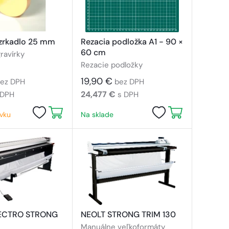
zrkadlo 25 mm
Rezacia podložka A1 - 90 ×
60 cm
ravírky
Rezacie podložky
19,90 €
ez DPH
bez DPH
24,477 €
 DPH
s DPH
vku
Na sklade
ECTRO STRONG
NEOLT STRONG TRIM 130
Manuálne veľkoformáty