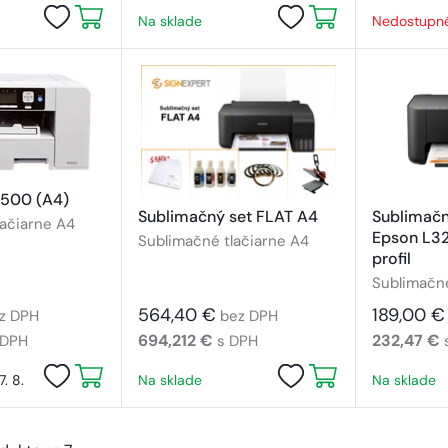
Na sklade
Nedostupn
500 (A4)
Sublimačný set FLAT A4
Sublimačn
lačiarne A4
Epson L32
Sublimačné tlačiarne A4
profil
Sublimačné
564,40 €
189,00 €
z DPH
bez DPH
694,212 €
232,47 €
 DPH
s DPH
. 8.
Na sklade
Na sklade