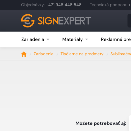
Objednávky
:
+421 948 448 548
Technická podpora
:
+
Zariadenia
Materiály
Reklamné pre
Zariadenia
Tlačiarne na predmety
Sublimačné
Môžete potrebovať aj: