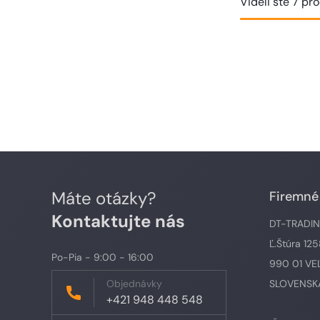
Videli ste 7 pr
Máte otázky?
Firemné
Kontaktujte nás
DT-TRADING,
Ľ.Štúra 12
Po-Pia - 9:00 - 16:00
990 01 VE
Objednávky
SLOVENSKÁ
+421 948 448 548