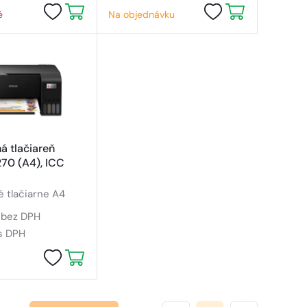
é
Na objednávku
á tlačiareň
70 (A4), ICC
 tlačiarne A4
bez DPH
s DPH