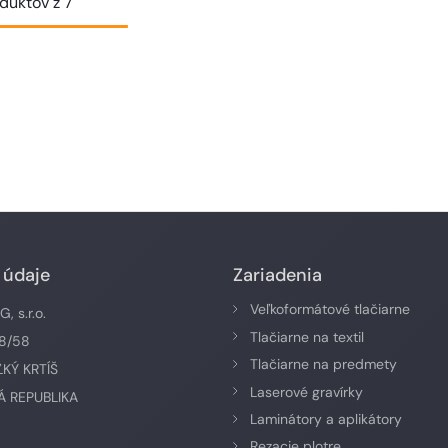
oduktov z 7
 údaje
Zariadenia
Veľkoformátové tlačiarne
 s.r.o.
Tlačiarne na textil
58/58
Tlačiarne na predmety
ĽKÝ KRTÍŠ
Laserové gravírky
 REPUBLIKA
Laminátory a aplikátory
Rezacie plotre