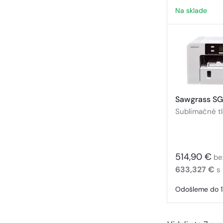
Na sklade
Sawgrass SG
Sublimačné t
514,90 €
be
633,327 €
s
Odošleme do 17