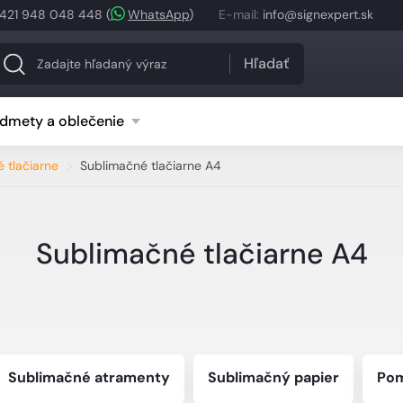
421 948 048 448
(
WhatsApp
)
E-mail
:
info@signexpert.sk
Hľadať
dmety a oblečenie
 tlačiarne
Sublimačné tlačiarne A4
Sublimačné tlačiarne A4
Sublimačné atramenty
Sublimačný papier
Pom