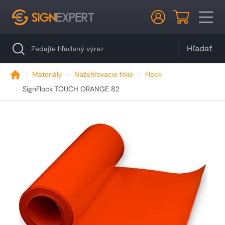
Hľadať
Materiály
Nažehľovacie fólie
Flock
SignFlock TOUCH ORANGE 82