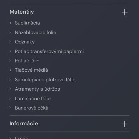
Materiály
Sublimácia
Nažehľovacie fólie
Odznaky
Potlač transferovými papiermi
Potlač DTF
Tlačové médiá
Samolepiace plotrové fólie
Atramenty a údržba
Laminačné fólie
Banerové očká
Informácie
O nás