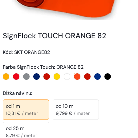
SignFlock TOUCH ORANGE 82
Kód
: 
SKT ORANGE82
Farba SignFlock Touch
:
ORANGE 82
Dĺžka návinu
:
od 1 m
od 10 m
10,31 €
/ meter
9,799 €
/ meter
od 25 m
8,79 €
/ meter