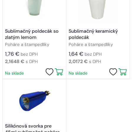
Sublimačný poldecák so
Sublimačný keramický
zlatým lemom
poldecák
Poháre a štampedlíky
Poháre a štampedlíky
1,76 €
1,64 €
bez DPH
bez DPH
2,1648 €
2,0172 €
s DPH
s DPH
Na sklade
Na sklade
Silikónová svorka pre