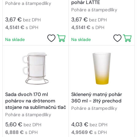
pohár LATTE
Poháre a štampedlíky
Poháre a štampedlíky
3,67 €
3,67 €
bez DPH
bez DPH
4,5141 €
4,5141 €
s DPH
s DPH
Na sklade
Na sklade
Sada dvoch 170 ml
Sklenený matný pohár
pohárov na drôtenom
360 ml - žltý prechod
stojane na sublimačnú tlač
Poháre a štampedlíky
Poháre a štampedlíky
5,60 €
4,03 €
bez DPH
bez DPH
6,888 €
4,9569 €
s DPH
s DPH