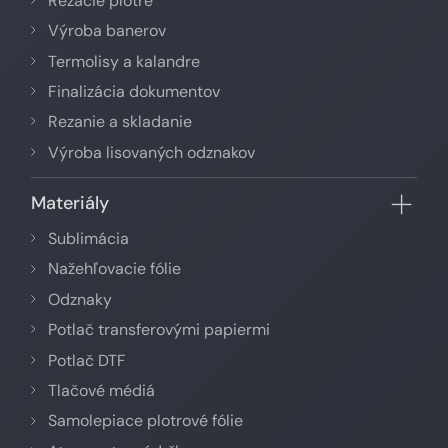
Rezacie plotre
Výroba banerov
Termolisy a kalandre
Finalizácia dokumentov
Rezanie a skladanie
Výroba lisovaných odznakov
Materiály
Sublimácia
Nažehľovacie fólie
Odznaky
Potlač transferovými papiermi
Potlač DTF
Tlačové médiá
Samolepiace plotrové fólie