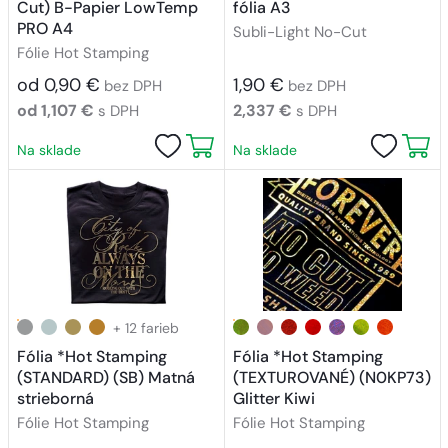
Cut) B-Papier LowTemp
fólia A3
PRO A4
Subli-Light No-Cut
Fólie Hot Stamping
od 0,90 €
1,90 €
bez DPH
bez DPH
od 1,107 €
2,337 €
s DPH
s DPH
Na sklade
Na sklade
+ 12 farieb
Fólia *Hot Stamping
Fólia *Hot Stamping
(STANDARD) (SB) Matná
(TEXTUROVANÉ) (N0KP73)
strieborná
Glitter Kiwi
Fólie Hot Stamping
Fólie Hot Stamping