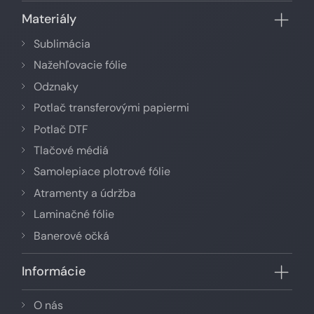
Materiály
Sublimácia
Nažehľovacie fólie
Odznaky
Potlač transferovými papiermi
Potlač DTF
Tlačové médiá
Samolepiace plotrové fólie
Atramenty a údržba
Laminačné fólie
Banerové očká
Informácie
O nás