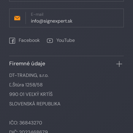
E-mail
info@signexpert.sk
Facebook
YouTube
Firemné údaje
DT-TRADING, s.r.o.
Ľ.Štúra 1258/58
990 01 VEĽKÝ KRTÍŠ
SLOVENSKÁ REPUBLIKA
IČO: 36843270
DIČ: 2022468679