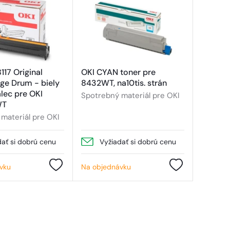
17 Original
OKI CYAN toner pre
ge Drum - biely
8432WT, na10tis. strán
lec pre OKI
Spotrebný materiál pre OKI
WT
materiál pre OKI
dať si dobrú cenu
Vyžiadať si dobrú cenu
vku
Na objednávku