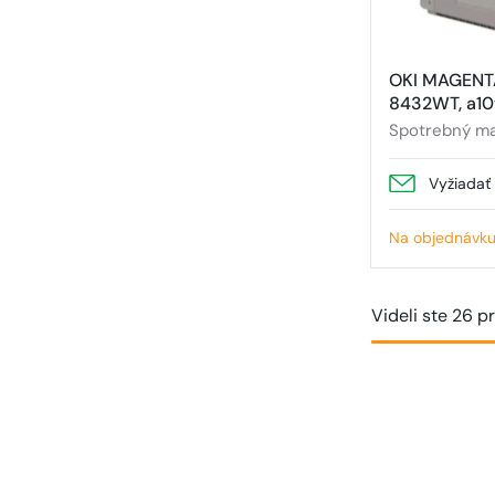
OKI MAGENTA
8432WT, a10t
Spotrebný mat
Vyžiadať
Na objednávk
Videli ste 26 p