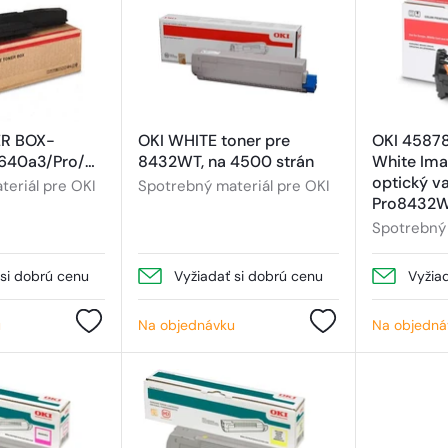
R BOX-
OKI WHITE toner pre
OKI 458781
ES9410/20/3640a3/Pro/MFP/3640e
8432WT, na 4500 strán
White Ima
optický va
eriál pre OKI
Spotrebný materiál pre OKI
Pro8432
Spotrebný 
 si dobrú cenu
Vyžiadať si dobrú cenu
Vyžia
u
Na objednávku
Na objedná