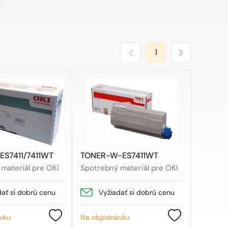
1
ES7411/7411WT
TONER-W-ES7411WT
materiál pre OKI
Spotrebný materiál pre OKI
dať si dobrú cenu
Vyžiadať si dobrú cenu
vku
Na objednávku