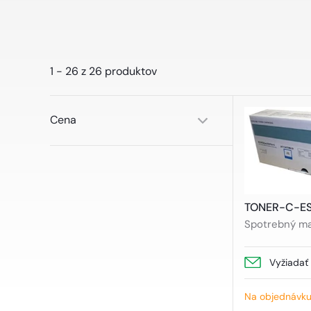
1 - 26 z 26 produktov
Cena
Aplikovať filter
TONER-C-ES
Spotrebný mat
Vyžiadať
Na objednávk