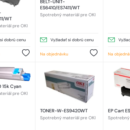
BELT-UNIT-
ES6410/ES7411/WT
-
Spotrebný materiál pre OKI
11/WT
eriál pre OKI
 si dobrú cenu
Vyžiadať si dobrú cenu
Vyžia
u
Na objednávku
Na objedná
0 15k Cyan
eriál pre OKI
TONER-W-ES9420WT
EP Cart E
Spotrebný materiál pre OKI
Spotrebný 