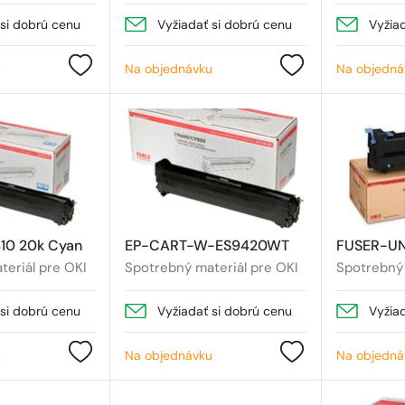
 si dobrú cenu
Vyžiadať si dobrú cenu
Vyžia
u
Na objednávku
Na objedná
410 20k Cyan
EP-CART-W-ES9420WT
FUSER-U
eriál pre OKI
Spotrebný materiál pre OKI
Spotrebný 
 si dobrú cenu
Vyžiadať si dobrú cenu
Vyžia
u
Na objednávku
Na objedná