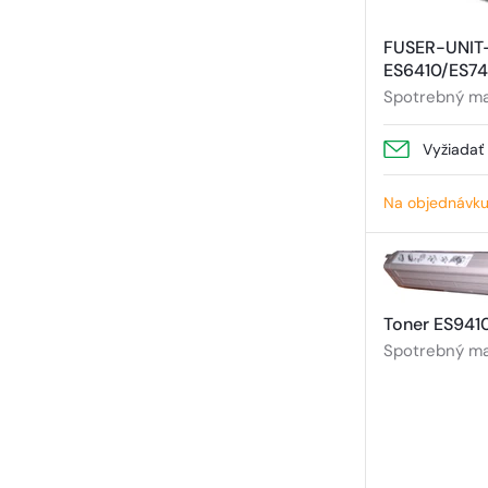
FUSER-UNIT
ES6410/ES74
Spotrebný mat
Vyžiadať
Na objednávk
Toner ES941
Spotrebný mat