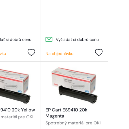
dať si dobrú cenu
Vyžiadať si dobrú cenu
vku
Na objednávku
S9410 20k Yellow
EP Cart ES9410 20k
Magenta
materiál pre OKI
Spotrebný materiál pre OKI