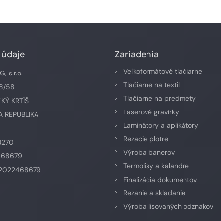
 údaje
Zariadenia
Veľkoformátové tlačiarne
 s.r.o.
Tlačiarne na textil
58/58
Tlačiarne na predmety
ĽKÝ KRTÍŠ
Laserové gravírky
 REPUBLIKA
Laminátory a aplikátory
Rezacie plotre
3270
Výroba banerov
468679
Termolisy a kalandre
K2022468679
Finalizácia dokumentov
Rezanie a skladanie
Výroba lisovaných odznakov