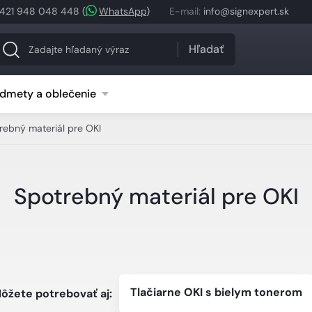
421 948 048 448
(
WhatsApp
)
E-mail
:
info@signexpert.sk
Hľadať
dmety a oblečenie
rebný materiál pre OKI
Spotrebný materiál pre OKI
Tlačiarne OKI s bielym tonerom
ôžete potrebovať aj: