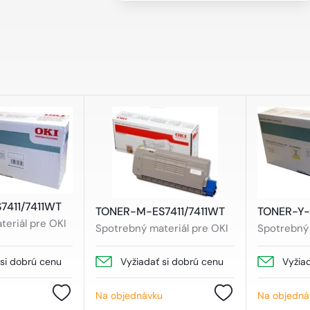
7411/7411WT
TONER-M-ES7411/7411WT
TONER-Y-
eriál pre OKI
Spotrebný materiál pre OKI
Spotrebný 
 si dobrú cenu
Vyžiadať si dobrú cenu
Vyžia
u
Na objednávku
Na objedná