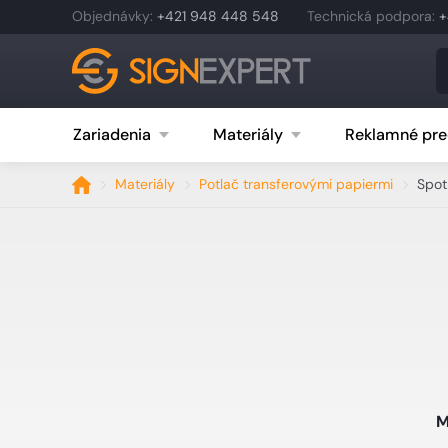
Objednávky
:
+421 948 448 548
Technická podpora
:
+
Zariadenia
Materiály
Reklamné pre
Materiály
Potlač transferovými papiermi
Spot
M