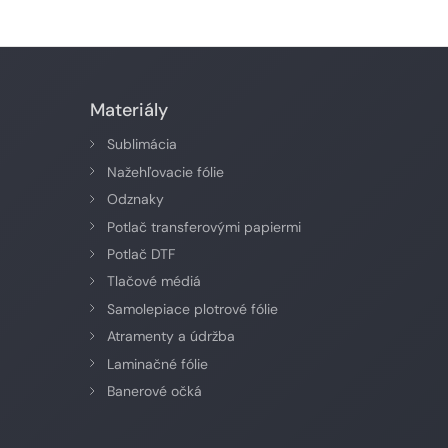
Materiály
Sublimácia
Nažehľovacie fólie
Odznaky
Potlač transferovými papiermi
Potlač DTF
Tlačové médiá
Samolepiace plotrové fólie
Atramenty a údržba
Laminačné fólie
Banerové očká