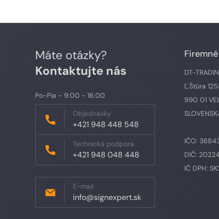
Máte otázky?
Firemné
Kontaktujte nás
DT-TRADING,
Ľ.Štúra 12
Po-Pia - 9:00 - 16:00
990 01 VE
Objednávky
SLOVENSKÁ
+421 948 448 548
IČO: 3684
Technická podpora
+421 948 048 448
DIČ: 2022
IČ DPH: S
E-mail
info@signexpert.sk