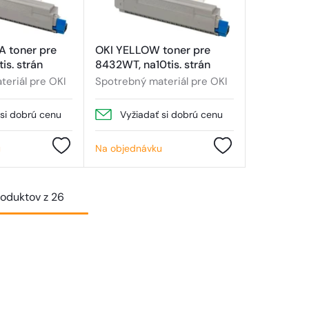
 toner pre
OKI YELLOW toner pre
is. strán
8432WT, na10tis. strán
eriál pre OKI
Spotrebný materiál pre OKI
 si dobrú cenu
Vyžiadať si dobrú cenu
u
Na objednávku
roduktov z 26