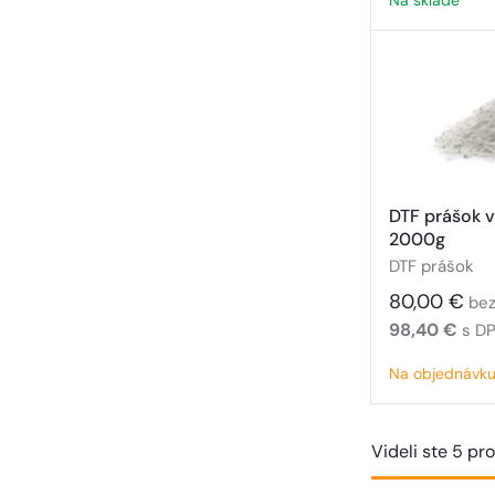
Na sklade
DTF prášok v
2000g
DTF prášok
80,00 €
be
98,40 €
s D
Na objednávk
Videli ste 5 pr