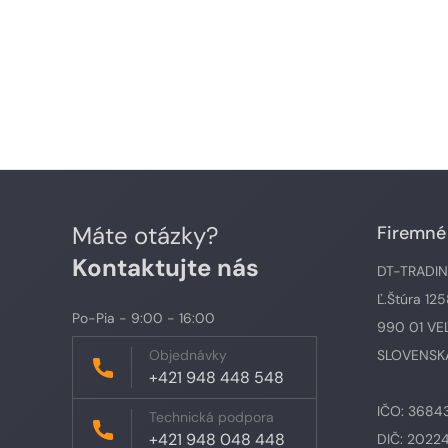
Máte otázky?
Firemné
Kontaktujte nás
DT-TRADING,
Ľ.Štúra 12
Po-Pia - 9:00 - 16:00
990 01 VE
Objednávky
SLOVENSKÁ
+421 948 448 548
IČO: 3684
Technická podpora
+421 948 048 448
DIČ: 2022