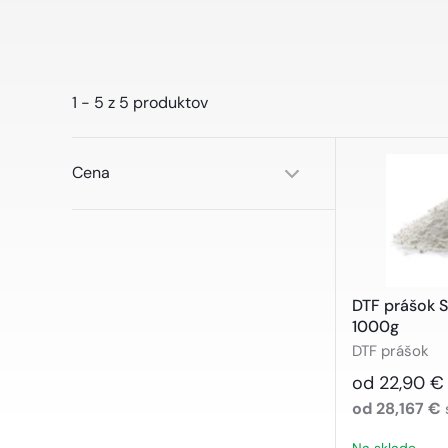
1 - 5 z 5 produktov
Cena
Aplikovať filter
DTF prášok 
1000g
DTF prášok
od 22,90 €
od 28,167 €