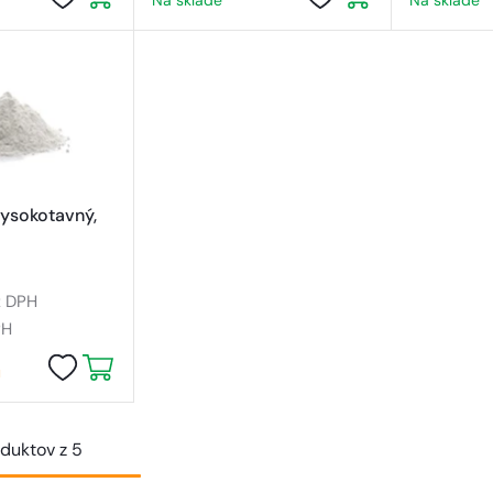
Na sklade
Na sklade
ysokotavný,
z DPH
PH
u
oduktov z 5