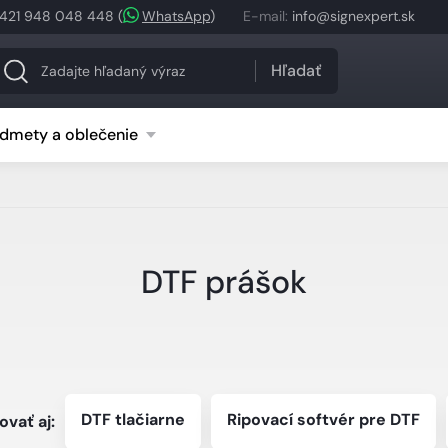
421 948 048 448
(
WhatsApp
)
E-mail
:
info@signexpert.sk
Hľadať
dmety a oblečenie
DTF prášok
DTF tlačiarne
Ripovací softvér pre DTF
vať aj: