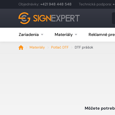
Objednávky
:
+421 948 448 548
Technická podpora
:
+
Zariadenia
Materiály
Reklamné pre
Materiály
Potlač DTF
DTF prášok
Môžete potrebo