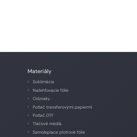
Materiály
Sublimácia
Nažehľovacie fólie
Odznaky
Potlač transferovými papiermi
Potlač DTF
Tlačové médiá
Samolepiace plotrové fólie