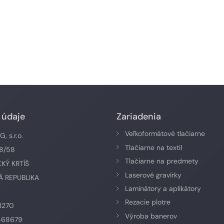
 údaje
Zariadenia
Veľkoformátové tlačiarne
 s.r.o.
Tlačiarne na textil
58/58
Tlačiarne na predmety
ĽKÝ KRTÍŠ
Laserové gravírky
 REPUBLIKA
Laminátory a aplikátory
Rezacie plotre
3270
Výroba banerov
468679