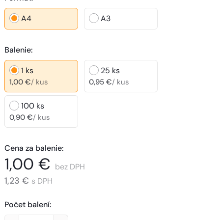
A4
A3
Balenie
:
1
ks
25
ks
1,00 €
/
kus
0,95 €
/
kus
100
ks
0,90 €
/
kus
Cena za balenie
:
1,00 €
bez DPH
1,23 €
s DPH
Počet balení
: