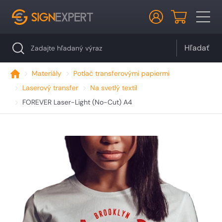
Hľadať
Materiály
Potlač transferovými papiermi
Laserový transfer
Na svetlý textil
FOREVER Laser-Light (No-Cut) A4