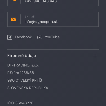
+421 948 048 448
E-mail
info@signexpert.sk
Facebook
YouTube
Firemné údaje
DT-TRADING, s.r.o.
Ľ.Štúra 1258/58
990 01 VEĽKÝ KRTÍŠ
SLOVENSKÁ REPUBLIKA
IČO: 36843270