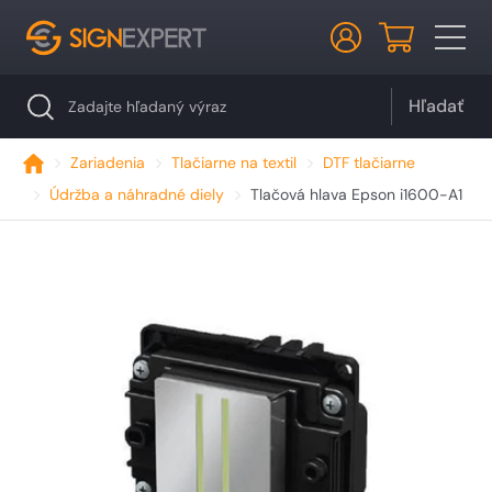
Hľadať
Zariadenia
Tlačiarne na textil
DTF tlačiarne
Údržba a náhradné diely
Tlačová hlava Epson i1600-A1