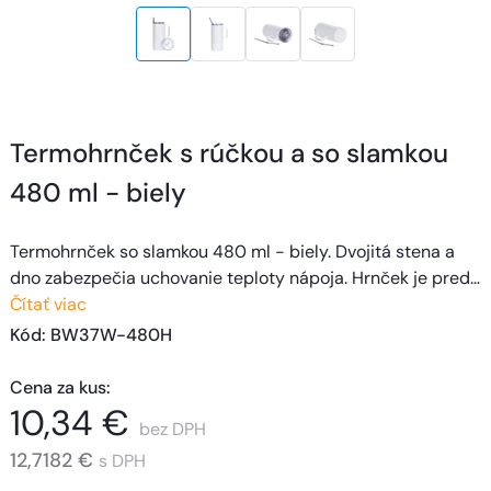
Termohrnček s rúčkou a so slamkou
480 ml - biely
Termohrnček so slamkou 480 ml - biely. Dvojitá stena a
dno zabezpečia uchovanie teploty nápoja. Hrnček je pred…
Čítať viac
Kód
: 
BW37W-480H
Cena za kus
:
10,34 €
bez DPH
12,7182 €
s DPH