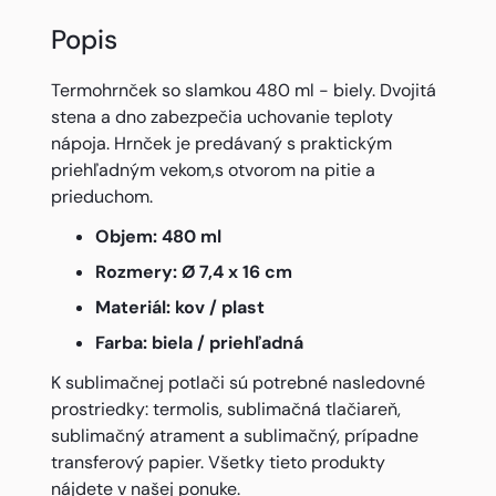
Popis
Termohrnček so slamkou 480 ml - biely. Dvojitá
stena a dno zabezpečia uchovanie teploty
nápoja. Hrnček je predávaný s praktickým
priehľadným vekom,s otvorom na pitie a
prieduchom.
Objem: 480 ml
Rozmery: Ø 7,4 x 16 cm
Materiál: kov / plast
Farba: biela / priehľadná
K sublimačnej potlači sú potrebné nasledovné
prostriedky: termolis, sublimačná tlačiareň,
sublimačný atrament a sublimačný, prípadne
transferový papier. Všetky tieto produkty
nájdete v našej ponuke.