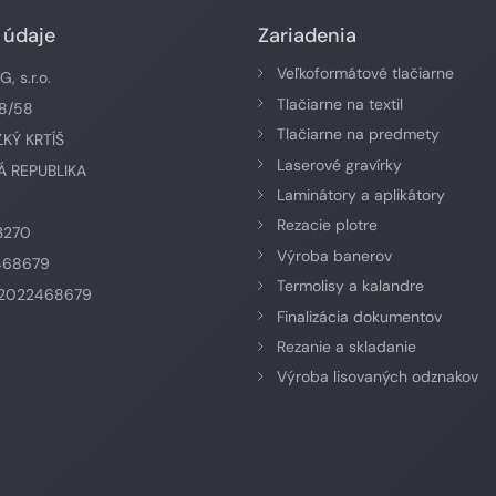
 údaje
Zariadenia
Veľkoformátové tlačiarne
 s.r.o.
Tlačiarne na textil
58/58
Tlačiarne na predmety
ĽKÝ KRTÍŠ
Laserové gravírky
 REPUBLIKA
Laminátory a aplikátory
Rezacie plotre
3270
Výroba banerov
468679
Termolisy a kalandre
K2022468679
Finalizácia dokumentov
Rezanie a skladanie
Výroba lisovaných odznakov