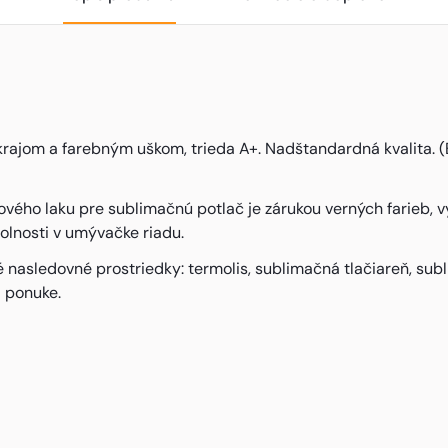
rajom a farebným uškom, trieda A+. Nadštandardná kvalita. (
ého laku pre sublimačnú potlač je zárukou verných farieb, vy
olnosti v umývačke riadu.
asledovné prostriedky: termolis, sublimačná tlačiareň, subl
j ponuke.