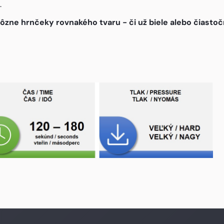
.
e hrnčeky rovnakého tvaru - či už biele alebo čiastočn