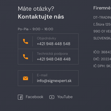
Máte otázky?
Firemné
Kontaktujte nás
DT-TRADING,
Ľ.Štúra 12
Po-Pia - 9:00 - 16:00
990 01 VE
Objednávky
SLOVENSKÁ
+421 948 448 548
IČO: 3684
Technická podpora
+421 948 048 448
DIČ: 2022
IČ DPH: S
E-mail
info@signexpert.sk
Facebook
YouTube