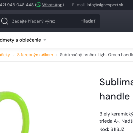
421 948 048 448
(
WhatsApp
)
E-mail
:
info@signexpert.sk
Hľadať
dmety a oblečenie
nčeky
S farebným uškom
Sublimačný hrnček Light Green handl
Sublim
handle
Biely keramick
trieda A+. Nadš
Kód
: 
B11BJZ