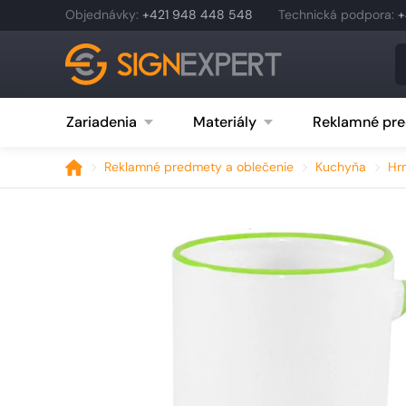
Objednávky
:
+421 948 448 548
Technická podpora
:
+
Zariadenia
Materiály
Reklamné pre
Reklamné predmety a oblečenie
Kuchyňa
Hr