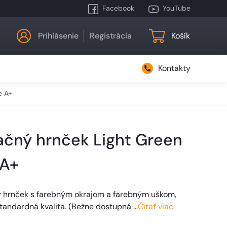
Facebook
YouTube
Prihlásenie
Registrácia
Košík
Kontakty
e A+
ačný hrnček Light Green
 A+
ý hrnček s farebným okrajom a farebným uškom,
tandardná kvalita. (Bežne dostupná …
Čítať viac