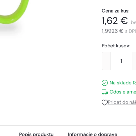
Cena za kus
:
1,62 €
be
1,9926 €
s DP
Počet kusov
:
Na sklade
1
Odosielame
Pridať do n
Popis produktu
Informácie o doprave