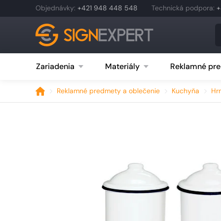
Objednávky
:
+421 948 448 548
Technická podpora
:
+
Zariadenia
Materiály
Reklamné pre
Reklamné predmety a oblečenie
Kuchyňa
Hr