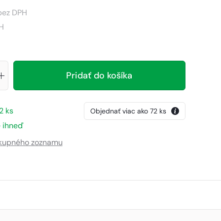
bez DPH
H
Pridať do košíka
2
ks
Objednať viac ako
72
ks
 ihneď
ákupného zoznamu