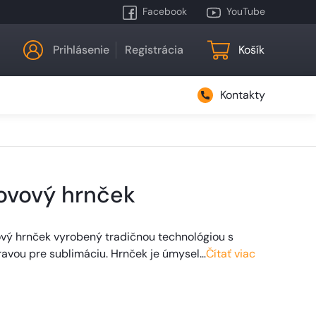
Facebook
YouTube
Prihlásenie
Registrácia
Košík
Kontakty
ovový hrnček
ový hrnček vyrobený tradičnou technológiou s
avou pre sublimáciu. Hrnček je úmysel…
Čítať viac