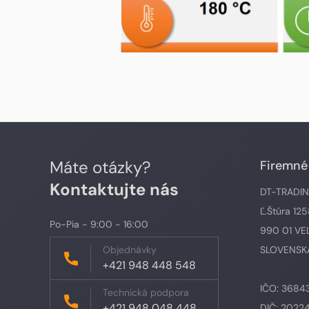
Máte otázky?
Firemné
Kontaktujte nás
DT-TRADING,
Ľ.Štúra 12
Po-Pia - 9:00 - 16:00
990 01 VE
Objednávky
SLOVENSKÁ
+421 948 448 548
IČO: 3684
Technická podpora
+421 948 048 448
DIČ: 2022