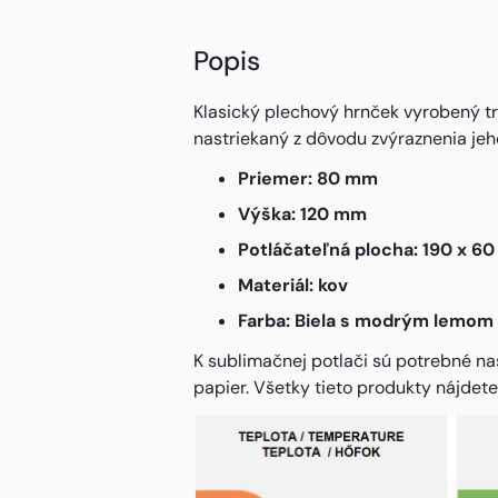
Popis
Klasický plechový hrnček vyrobený t
nastriekaný z dôvodu zvýraznenia jeho
Priemer: 80 mm
Výška: 120 mm
Potláčateľná plocha: 190 x 6
Materiál: kov
Farba: Biela s modrým lemom
K sublimačnej potlači sú potrebné na
papier. Všetky tieto produkty nájdete