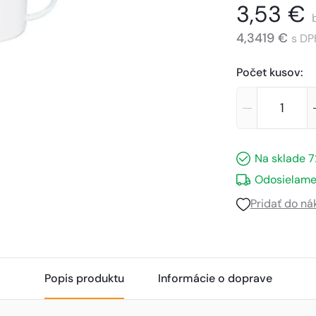
3,53 €
4,3419 €
s DP
Počet kusov
:
Na sklade
7
Odosielame
Pridať do n
Popis produktu
Informácie o doprave