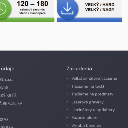
 údaje
Zariadenia
Veľkoformátové tlačiarne
 s.r.o.
Tlačiarne na textil
58/58
Tlačiarne na predmety
ĽKÝ KRTÍŠ
Laserové gravírky
 REPUBLIKA
Laminátory a aplikátory
Rezacie plotre
3270
Výroba banerov
468679