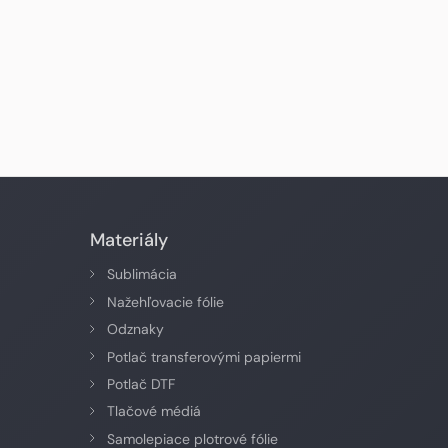
Materiály
Sublimácia
Nažehľovacie fólie
Odznaky
Potlač transferovými papiermi
Potlač DTF
Tlačové médiá
Samolepiace plotrové fólie