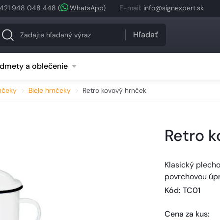
421 948 048 448
(
WhatsApp
)
E-mail
:
info@signexpert.sk
Hľadať
dmety a oblečenie
nčeky
Biele hrnčeky
Retro kovový hrnček
Retro k
Klasický plech
povrchovou úpr
Kód
: 
TC01
Cena za kus
: