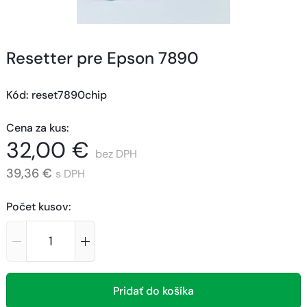
Resetter pre Epson 7890
Kód
: 
reset7890chip
Cena za kus
:
32,00 €
bez DPH
39,36 €
s DPH
Počet kusov
:
Pridať do košíka