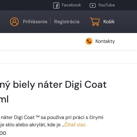
Facebook
YouTube
Prihlásenie
Registrácia
Košík
Kontakty
tný biely náter Digi Coat
ml
 náter Digi Coat ™ sa používa pri práci s čírymi
e sklo alebo akrylát, kde je …
Čítať viac
00