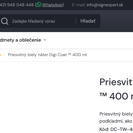
421 948 048 448
(
WhatsApp
)
E-mail
:
info@signexpert.sk
Hľadať
dmety a oblečenie
u
Priesvitný biely náter Digi Coat ™ 400 ml
Priesvi
™ 400 
Priesvitný biely
podkladmi, ako j
Kód
: 
DC-TW-4