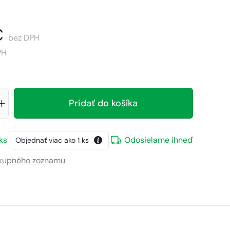
€
bez DPH
PH
Pridať do košíka
ks
Odosielame ihneď
Objednať viac ako
1
ks
ákupného zoznamu