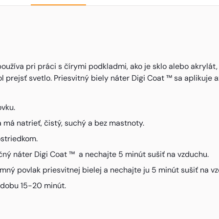
používa pri práci s čírymi podkladmi, ako je sklo alebo akrylát
rejsť svetlo. Priesvitný biely náter Digi Coat ™ sa aplikuje a
ovku.
a má natrieť, čistý, suchý a bez mastnoty.
striedkom.
ačný náter Digi Coat ™ a nechajte 5 minút sušiť na vzduchu.
ný povlak priesvitnej bielej a nechajte ju 5 minút sušiť na v
o dobu 15-20 minút.