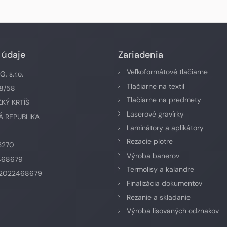
 údaje
Zariadenia
Veľkoformátové tlačiarne
 s.r.o.
Tlačiarne na textil
58/58
Tlačiarne na predmety
ĽKÝ KRTÍŠ
Laserové gravírky
 REPUBLIKA
Laminátory a aplikátory
Rezacie plotre
3270
Výroba banerov
468679
Termolisy a kalandre
K2022468679
Finalizácia dokumentov
Rezanie a skladanie
Výroba lisovaných odznakov