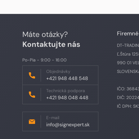
Máte otázky?
Firemné
Kontaktujte nás
DT-TRADING,
Ľ.Štúra 12
Po-Pia - 9:00 - 16:00
990 01 VE
Objednávky
SLOVENSKÁ
+421 948 448 548
IČO: 3684
Technická podpora
+421 948 048 448
DIČ: 2022
IČ DPH: S
E-mail
info@signexpert.sk