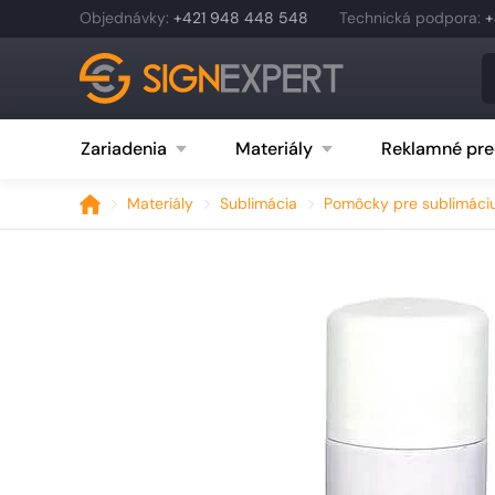
Objednávky
:
+421 948 448 548
Technická podpora
:
+
Zariadenia
Materiály
Reklamné pre
Materiály
Sublimácia
Pomôcky pre sublimáci