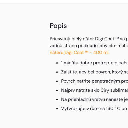
Popis
Priesvitný biely náter Digi Coat ™ sa 
zadnú stranu podkladu, aby ním mohol p
náteru Digi Coat ™ - 400 ml.
1 minútu dobre pretrepte plech
Zaistite, aby bol povrch, ktorý s
Povrch natrite penetračným pro
Najprv natrite sklo Číry sublim
Na priehľadnú vrstvu naneste jem
Vytvrdzujte v rúre na 160 ° C p