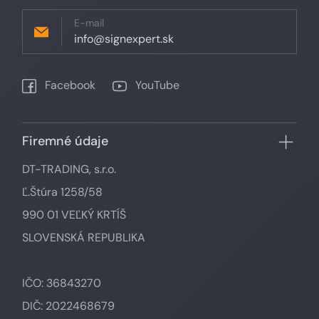
E-mail
info@signexpert.sk
Facebook
YouTube
Firemné údaje
DT-TRADING, s.r.o.
Ľ.Štúra 1258/58
990 01 VEĽKÝ KRTÍŠ
SLOVENSKÁ REPUBLIKA
IČO: 36843270
DIČ: 2022468679