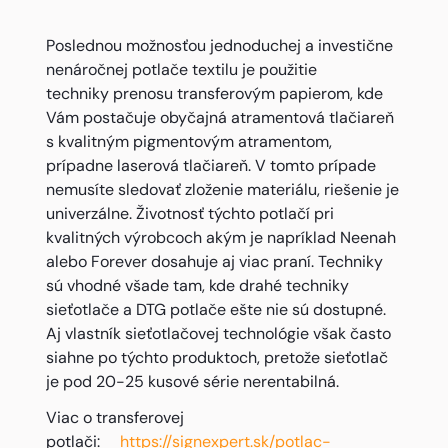
Poslednou možnosťou jednoduchej a investične
nenáročnej potlače textilu je použitie
techniky prenosu transferovým papierom, kde
Vám postačuje obyčajná atramentová tlačiareň
s kvalitným pigmentovým atramentom,
prípadne laserová tlačiareň. V tomto prípade
nemusíte sledovať zloženie materiálu, riešenie je
univerzálne. Životnosť týchto potlačí pri
kvalitných výrobcoch akým je napríklad Neenah
alebo Forever dosahuje aj viac praní. Techniky
sú vhodné všade tam, kde drahé techniky
sieťotlače a DTG potlače ešte nie sú dostupné.
Aj vlastník sieťotlačovej technológie však často
siahne po týchto produktoch, pretože sieťotlač
je pod 20-25 kusové série nerentabilná.
Viac o transferovej
potlači:
https://signexpert.sk/potlac-