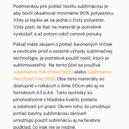
Podmienkou pre potlač textilu sublimáciou je
aby textil obsahoval minimálne 90% polyesteru.
Vždy je lepšie ak sa jedná o čistý polyester.
Vždy platí, že tlač na materiál je potrebné
vyskúšať, a až potom robiť cenové ponuky.
Pokiaľ máte záujem o potlač bavlnených tričiek
a nechcete prísť o ostatné výhody sublimačnej
technológie, je potrebné použiť nosič, ktorý je
sublimovateľný. Na tento účel sa používa
sublimačný flok (FiberFlock)
alebo
sublimačný
flex (Subli Flex 202)
. Oba tieto materiály sú
dostupné v rolkácch o šírke 50cm ako aj vo
formátoch A3 a A4. Tieto techniky sú
plnohodnotné z hľadiska kvality potlače
a odolnosti pri praní. Okrem toho, že umožňujú
potlač bavlny sublimáciou zároveň
umožňujú použiť sublimáciu aj na farebný
podklad, čo inak nie je možné.