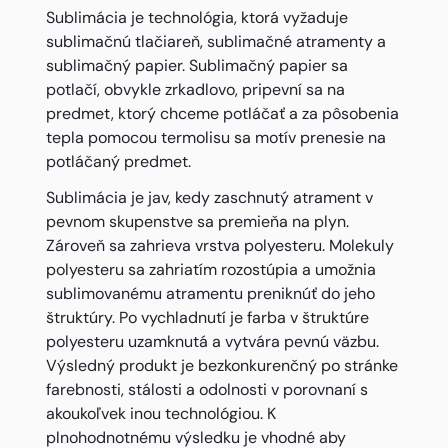
Sublimácia je technológia, ktorá vyžaduje
sublimačnú tlačiareň, sublimačné atramenty a
sublimačný papier. Sublimačný papier sa
potlačí, obvykle zrkadlovo, pripevní sa na
predmet, ktorý chceme potláčať a za pôsobenia
tepla pomocou termolisu sa motív prenesie na
potláčaný predmet.
Sublimácia je jav, kedy zaschnutý atrament v
pevnom skupenstve sa premieňa na plyn.
Zároveň sa zahrieva vrstva polyesteru. Molekuly
polyesteru sa zahriatím rozostúpia a umožnia
sublimovanému atramentu preniknúť do jeho
štruktúry. Po vychladnutí je farba v štruktúre
polyesteru uzamknutá a vytvára pevnú väzbu.
Výsledný produkt je bezkonkurenčný po stránke
farebnosti, stálosti a odolnosti v porovnaní s
akoukoľvek inou technológiou. K
plnohodnotnému výsledku je vhodné aby