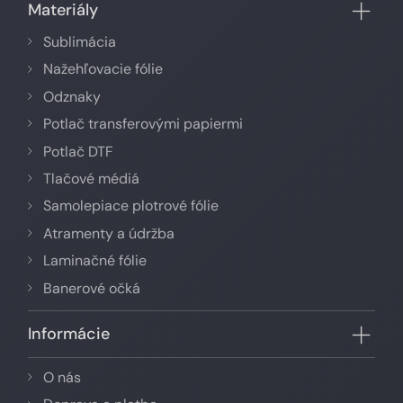
Materiály
Sublimácia
Nažehľovacie fólie
Odznaky
Potlač transferovými papiermi
Potlač DTF
Tlačové médiá
Samolepiace plotrové fólie
Atramenty a údržba
Laminačné fólie
Banerové očká
Informácie
O nás