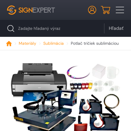
Hľadať
Materiály
Sublimácia
Potlač tričiek sublimáciou