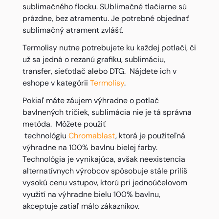
sublimačného flocku. SUblimačné tlačiarne sú
prázdne, bez atramentu. Je potrebné objednať
sublimačný atrament zvlášť.
Termolisy nutne potrebujete ku každej potlači, či
už sa jedná o rezanú grafiku, sublimáciu,
transfer, sieťotlač alebo DTG. Nájdete ich v
eshope v kategórii
Termolisy
.
Pokiaľ máte záujem výhradne o potlač
bavlnených tričiek, sublimácia nie je tá správna
metóda. Môžete použiť
technológiu
Chromablast
, ktorá je použiteľná
výhradne na 100% bavlnu bielej farby.
Technológia je vynikajúca, avšak neexistencia
alternatívnych výrobcov spôsobuje stále príliš
vysokú cenu vstupov, ktorú pri jednoúčelovom
využití na výhradne bielu 100% bavlnu,
akceptuje zatiaľ málo zákazníkov.