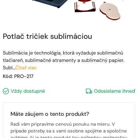
Potlač tričiek sublimáciou
Sublimácia je technológia, ktorá vyžaduje sublimačnú
tlačiareň, sublimačné atramenty a sublimačný papier.
Subl…
Čítať viac
Kód
: 
PRO-217
Vždy dostupné
Odosielame ihneď
Máte záujem o tento produkt?
Radi vám pripravíme cenovú ponuku na mieru. V
prípade potreby sa s vami osobne spojíme a spoločne
zvážime, či je tento produkt tou najlepšou možnosťou