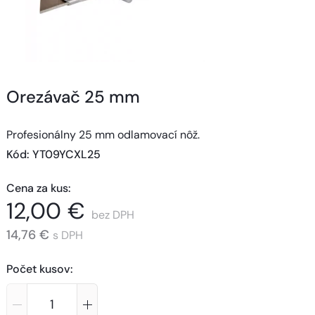
Orezávač 25 mm
Profesionálny 25 mm odlamovací nôž.
Kód
: 
YT09YCXL25
Cena za kus
:
12,00 €
bez DPH
14,76 €
s DPH
Počet kusov
: