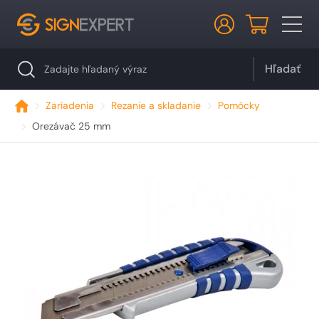
Hľadať
Zariadenia
Rezanie a skladanie
Pomôcky
Orezávač 25 mm