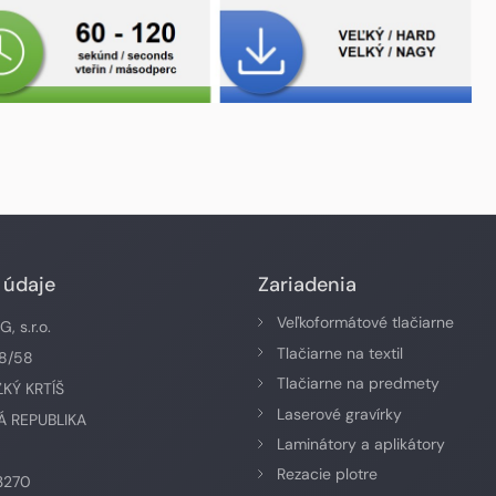
 údaje
Zariadenia
Veľkoformátové tlačiarne
 s.r.o.
Tlačiarne na textil
58/58
Tlačiarne na predmety
ĽKÝ KRTÍŠ
Laserové gravírky
 REPUBLIKA
Laminátory a aplikátory
Rezacie plotre
3270