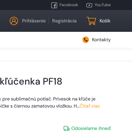
Facebook
YouTube
Prihlásenie
Registrácia
Košík
Kontakty
 kľúčenka PF18
 pre sublimačnú potlač. Prívesok na kľúče je
ičke s čiernou zamatovou vložkou. H…
Čítať viac
Odosielame ihneď