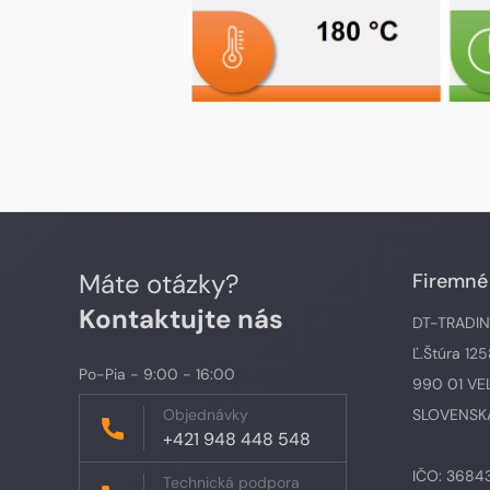
Máte otázky?
Firemné
Kontaktujte nás
DT-TRADING,
Ľ.Štúra 12
Po-Pia - 9:00 - 16:00
990 01 VE
Objednávky
SLOVENSKÁ
+421 948 448 548
IČO: 3684
Technická podpora