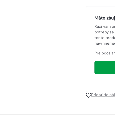
Máte záu
Radi vám p
potreby sa 
tento prod
navrhneme 
Pre odoslan
Pridať do n