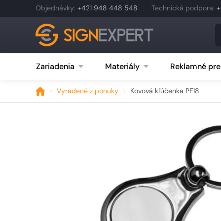
Objednávky
:
+421 948 448 548
Technická podpora
:
+
Zariadenia
Materiály
Reklamné pre
Vyradené z ponuky
Kovová kľúčenka PF18