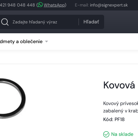
421 948 048 448
(
WhatsApp
)
E-mail
:
info@signexpert.sk
Hľadať
dmety a oblečenie
Kovová
Kovový prívesok
zabalený v krab
Kód
: 
PF18
Na sklade