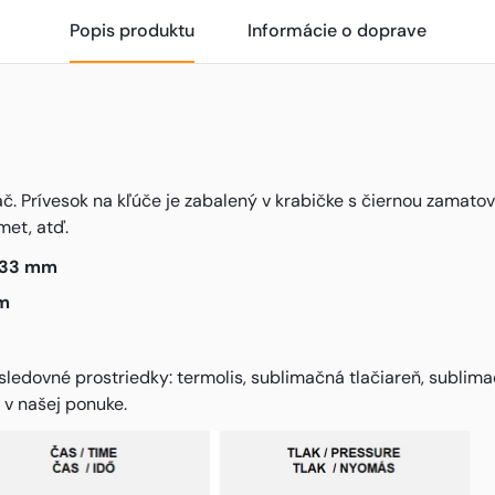
Popis produktu
Informácie o doprave
č. Prívesok na kľúče je zabalený v krabičke s čiernou zamato
met, atď.
x 33 mm
mm
sledovné prostriedky: termolis, sublimačná tlačiareň, sublim
 v našej ponuke.