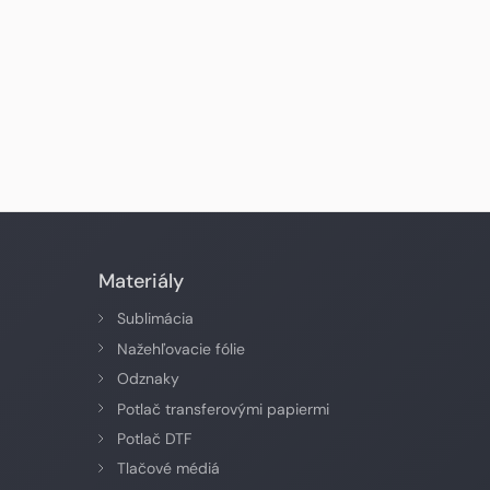
Materiály
Sublimácia
Nažehľovacie fólie
Odznaky
Potlač transferovými papiermi
Potlač DTF
Tlačové médiá