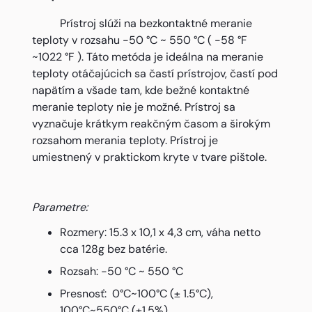
Prístroj slúži na bezkontaktné meranie
teploty v rozsahu -50 °C ~ 550 °C ( -58 °F
~1022 °F ). Táto metóda je ideálna na meranie
teploty otáčajúcich sa častí prístrojov, častí pod
napätím a všade tam, kde bežné kontaktné
meranie teploty nie je možné. Prístroj sa
vyznačuje krátkym reakčným časom a širokým
rozsahom merania teploty. Prístroj je
umiestnený v praktickom kryte v tvare pištole.
Parametre:
Rozmery: 15.3 x 10,1 x 4,3 cm, váha netto
cca 128g bez batérie.
Rozsah: -50 °C ~ 550 °C
Presnosť: 0°C~100°C (± 1.5°C),
100°C~550°C (±1.5%)