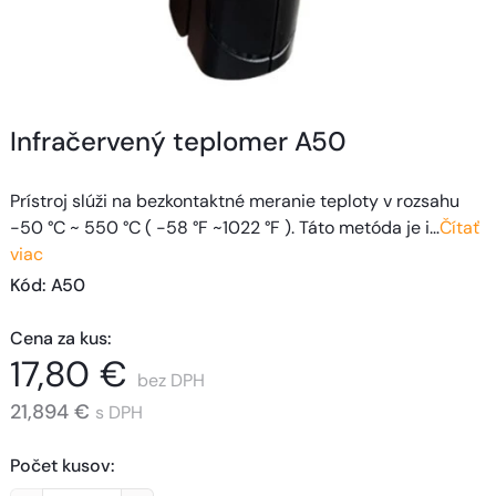
Infračervený teplomer A50
Prístroj slúži na bezkontaktné meranie teploty v rozsahu
-50 °C ~ 550 °C ( -58 °F ~1022 °F ). Táto metóda je i…
Čítať
viac
Kód
: 
A50
Cena za kus
:
17,80 €
bez DPH
21,894 €
s DPH
Počet kusov
: