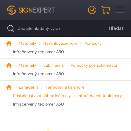
Hľadať
Materiály
Nažehľovacie fólie
Pomôcky
Infračervený teplomer A50
Materiály
Sublimácia
Pomôcky pre sublimáciu
Infračervený teplomer A50
Zariadenia
Termolisy a kalandre
Príslušenstvo a náhradné diely
Infračervené teplomery
Infračervený teplomer A50