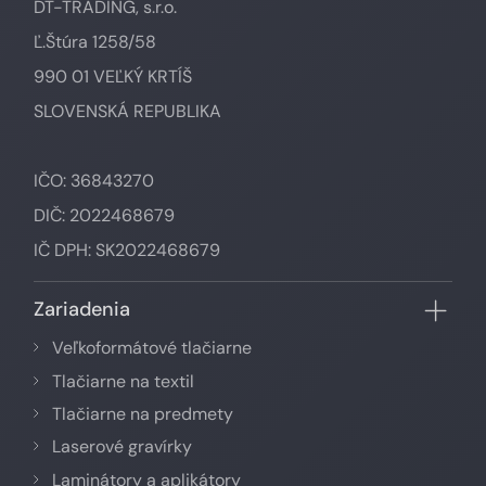
DT-TRADING, s.r.o.
Ľ.Štúra 1258/58
990 01 VEĽKÝ KRTÍŠ
SLOVENSKÁ REPUBLIKA
IČO: 36843270
DIČ: 2022468679
IČ DPH: SK2022468679
Zariadenia
Veľkoformátové tlačiarne
Tlačiarne na textil
Tlačiarne na predmety
Laserové gravírky
Laminátory a aplikátory