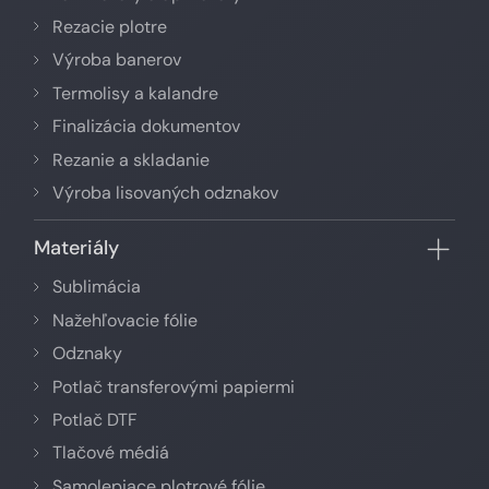
Rezacie plotre
Výroba banerov
Termolisy a kalandre
Finalizácia dokumentov
Rezanie a skladanie
Výroba lisovaných odznakov
Materiály
Sublimácia
Nažehľovacie fólie
Odznaky
Potlač transferovými papiermi
Potlač DTF
Tlačové médiá
Samolepiace plotrové fólie