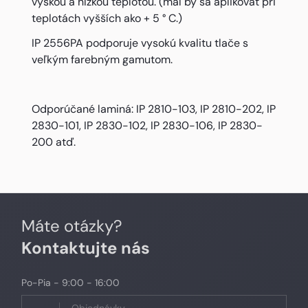
výškou a nízkou teplotou. (mal by sa aplikovať pri
teplotách vyšších ako + 5 ° C.)
IP 2556PA podporuje vysokú kvalitu tlače s
veľkým farebným gamutom.
Odporúčané laminá: IP 2810-103, IP 2810-202, IP
2830-101, IP 2830-102, IP 2830-106, IP 2830-
200 atď.
Máte otázky?
Kontaktujte nás
Po-Pia - 9:00 - 16:00