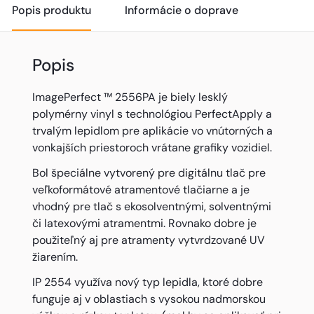
Popis produktu
Informácie o doprave
Popis
ImagePerfect ™ 2556PA je biely lesklý
polymérny vinyl s technológiou PerfectApply a
trvalým lepidlom pre aplikácie vo vnútorných a
vonkajších priestoroch vrátane grafiky vozidiel.
Bol špeciálne vytvorený pre digitálnu tlač pre
veľkoformátové atramentové tlačiarne a je
vhodný pre tlač s ekosolventnými, solventnými
či latexovými atramentmi. Rovnako dobre je
použiteľný aj pre atramenty vytvrdzované UV
žiarením.
IP 2554 využíva nový typ lepidla, ktoré dobre
funguje aj v oblastiach s vysokou nadmorskou