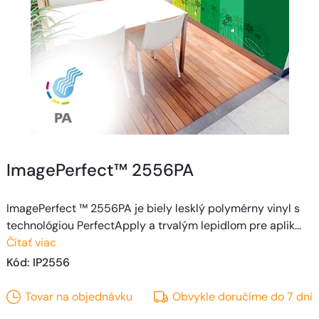
ImagePerfect™ 2556PA
ImagePerfect ™ 2556PA je biely lesklý polymérny vinyl s
technológiou PerfectApply a trvalým lepidlom pre aplik…
Čítať viac
Kód
: 
IP2556
Tovar na objednávku
Obvykle doručíme do
7
dní