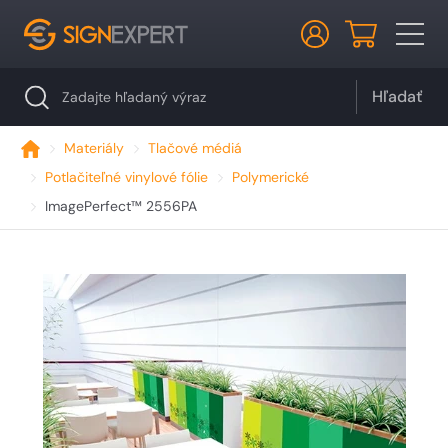
Hľadať
Materiály
Tlačové médiá
Potlačiteľné vinylové fólie
Polymerické
ImagePerfect™ 2556PA