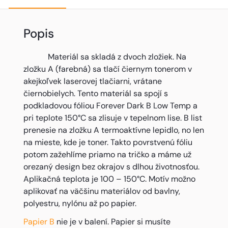
Popis
Materiál sa skladá z dvoch zložiek. Na
zložku A (farebná) sa tlačí čiernym tonerom v
akejkoľvek laserovej tlačiarni, vrátane
čiernobielych. Tento materiál sa spojí s
podkladovou fóliou Forever Dark B Low Temp a
pri teplote 150°C sa zlisuje v tepelnom lise. B list
prenesie na zložku A termoaktívne lepidlo, no len
na mieste, kde je toner. Takto povrstvenú fóliu
potom zažehlíme priamo na tričko a máme už
orezaný design bez okrajov s dlhou životnosťou.
Aplikačná teplota je 100 – 150°C. Motív možno
aplikovať na väčšinu materiálov od bavlny,
polyestru, nylónu až po papier.
Papier B
nie je v balení. Papier si musíte