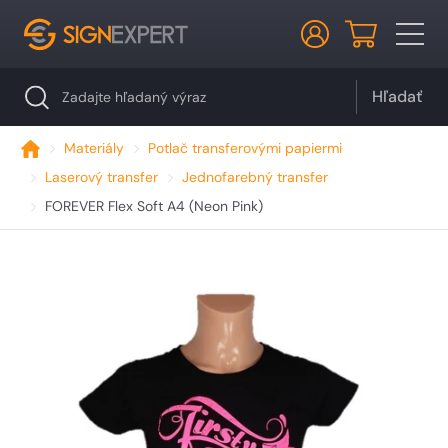
Hľadať
Materiály
Potlač transferovými papiermi
Laserový transfer
Jednofarebný transfer
FOREVER Flex Soft A4 (Neon Pink)