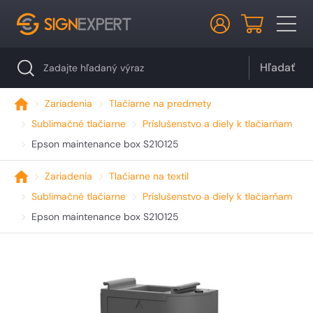
Hľadať
Zariadenia
Tlačiarne na predmety
Sublimačné tlačiarne
Príslušenstvo a diely k tlačiarňam
Epson maintenance box S210125
Zariadenia
Tlačiarne na textil
Sublimačné tlačiarne
Príslušenstvo a diely k tlačiarňam
Epson maintenance box S210125